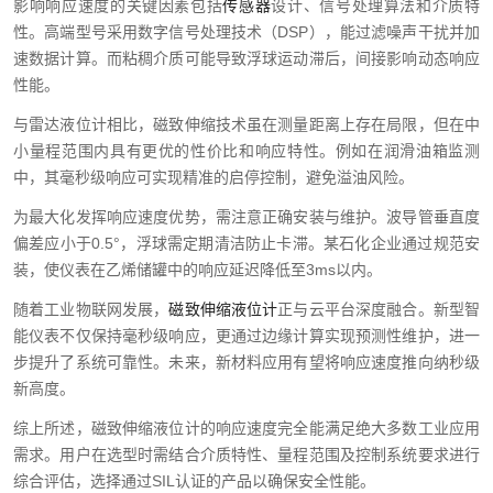
影响响应速度的关键因素包括
传感器
设计、信号处理算法和介质特
性。高端型号采用数字信号处理技术（DSP），能过滤噪声干扰并加
速数据计算。而粘稠介质可能导致浮球运动滞后，间接影响动态响应
性能。
与雷达液位计相比，磁致伸缩技术虽在测量距离上存在局限，但在中
小量程范围内具有更优的性价比和响应特性。例如在润滑油箱监测
中，其毫秒级响应可实现精准的启停控制，避免溢油风险。
为最大化发挥响应速度优势，需注意正确安装与维护。波导管垂直度
偏差应小于0.5°，浮球需定期清洁防止卡滞。某石化企业通过规范安
装，使仪表在乙烯储罐中的响应延迟降低至3ms以内。
随着工业物联网发展，
磁致伸缩液位计
正与云平台深度融合。新型智
能仪表不仅保持毫秒级响应，更通过边缘计算实现预测性维护，进一
步提升了系统可靠性。未来，新材料应用有望将响应速度推向纳秒级
新高度。
综上所述，磁致伸缩液位计的响应速度完全能满足绝大多数工业应用
需求。用户在选型时需结合介质特性、量程范围及控制系统要求进行
综合评估，选择通过SIL认证的产品以确保安全性能。