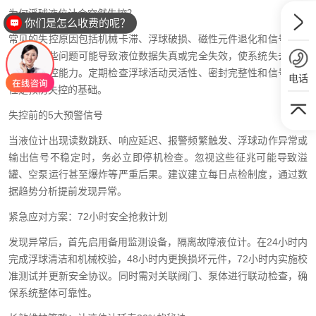
为何浮球液位计会突然失控？
你们是怎么收费的呢？
常见的失控原因包括机械卡滞、浮球破损、磁性元件退化和信号传输
故障。这些问题可能导致液位数据失真或完全失效，使系统失去关键
的安全监控能力。定期检查浮球活动灵活性、密封完整性和信号稳定
电话
性是预防失控的基础。
失控前的5大预警信号
当液位计出现读数跳跃、响应延迟、报警频繁触发、浮球动作异常或
输出信号不稳定时，务必立即停机检查。忽视这些征兆可能导致溢
罐、空泵运行甚至爆炸等严重后果。建议建立每日点检制度，通过数
据趋势分析提前发现异常。
紧急应对方案：72小时安全抢救计划
发现异常后，首先启用备用监测设备，隔离故障液位计。在24小时内
完成浮球清洁和机械校验，48小时内更换损坏元件，72小时内实施校
准测试并更新安全协议。同时需对关联阀门、泵体进行联动检查，确
保系统整体可靠性。