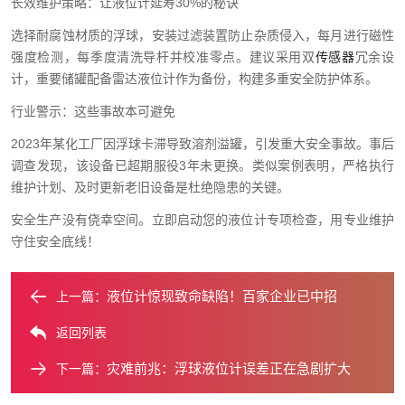
长效维护策略：让液位计延寿30%的秘诀
选择耐腐蚀材质的浮球，安装过滤装置防止杂质侵入，每月进行磁性
强度检测，每季度清洗导杆并校准零点。建议采用双
传感器
冗余设
计，重要储罐配备雷达液位计作为备份，构建多重安全防护体系。
行业警示：这些事故本可避免
2023年某化工厂因浮球卡滞导致溶剂溢罐，引发重大安全事故。事后
调查发现，该设备已超期服役3年未更换。类似案例表明，严格执行
维护计划、及时更新老旧设备是杜绝隐患的关键。
安全生产没有侥幸空间。立即启动您的液位计专项检查，用专业维护
守住安全底线！
液位计惊现致命缺陷！百家企业已中招
上一篇：
返回列表
灾难前兆：浮球液位计误差正在急剧扩大
下一篇：