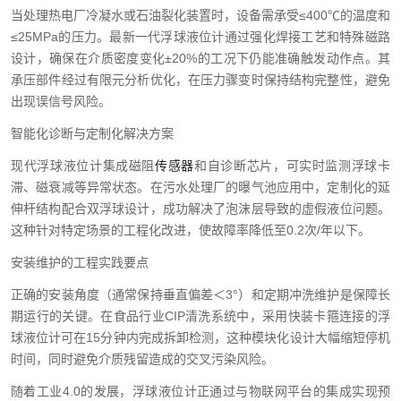
当处理热电厂冷凝水或石油裂化装置时，设备需承受≤400℃的温度和
≤25MPa的压力。最新一代浮球液位计通过强化焊接工艺和特殊磁路
设计，确保在介质密度变化±20%的工况下仍能准确触发动作点。其
承压部件经过有限元分析优化，在压力骤变时保持结构完整性，避免
出现误信号风险。
智能化诊断与定制化解决方案
现代浮球液位计集成磁阻
传感器
和自诊断芯片，可实时监测浮球卡
滞、磁衰减等异常状态。在污水处理厂的曝气池应用中，定制化的延
伸杆结构配合双浮球设计，成功解决了泡沫层导致的虚假液位问题。
这种针对特定场景的工程化改进，使故障率降低至0.2次/年以下。
安装维护的工程实践要点
正确的安装角度（通常保持垂直偏差＜3°）和定期冲洗维护是保障长
期运行的关键。在食品行业CIP清洗系统中，采用快装卡箍连接的浮
球液位计可在15分钟内完成拆卸检测，这种模块化设计大幅缩短停机
时间，同时避免介质残留造成的交叉污染风险。
随着工业4.0的发展，浮球液位计正通过与物联网平台的集成实现预