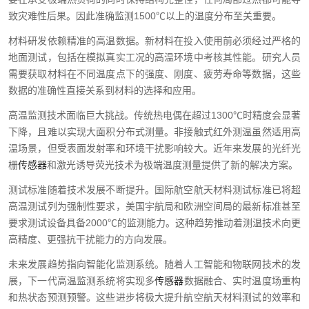
致灾难性后果。因此准确监测1500℃以上的温度分布至关重要。
材料研发依赖精准的高温数据。新材料在投入使用前必须经过严格的
地面测试，包括在模拟真实工况的高温环境中考核其性能。研究人员
需要获取材料在不同温度点下的强度、刚度、疲劳寿命等数据，这些
数据的准确性直接关系到材料的选择和应用。
高温监测技术面临巨大挑战。传统热电偶在超过1300℃时精度会显著
下降，且难以实现大面积分布式测量。非接触式红外测温虽然适用高
温场景，但受表面发射率和环境干扰影响较大。近年来发展的光纤光
栅
传感器
和激光诱导荧光技术为极端温度测量提供了新的解决方案。
测试标准随着技术发展不断提升。国际航空航天材料测试标准已将超
高温测试列为强制性要求，美国宇航局和欧洲空间局的最新标准甚至
要求测试设备具备2000℃的监测能力。这种趋势推动着测温技术向更
高精度、更强抗干扰能力的方向发展。
未来发展趋势指向智能化监测系统。随着人工智能和物联网技术的发
展，下一代高温监测系统将实现多
传感器
数据融合、实时温度场重构
和热状态预测预警。这些进步将极大提升航空航天材料测试的效率和