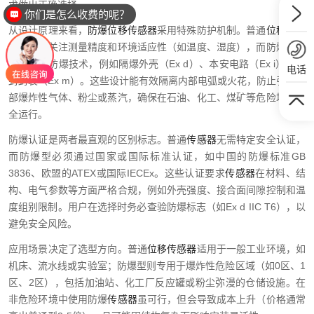
求做出正确选择。
你们是怎么收费的呢？
从设计原理来看，
防爆位移传感器
采用特殊防护机制。普通
位移传感
器
通常仅关注测量精度和环境适应性（如温度、湿度），而防爆型则
额外集成防爆技术，例如隔爆外壳（Ex d）、本安电路（Ex i）或浇
电话
封封装（Ex m）。这些设计能有效隔离内部电弧或火花，防止引燃外
部爆炸性气体、粉尘或蒸汽，确保在石油、化工、煤矿等危险场所安
全运行。
防爆认证是两者最直观的区别标志。普通
传感器
无需特定安全认证，
而防爆型必须通过国家或国际标准认证，如中国的防爆标准GB
3836、欧盟的ATEX或国际IECEx。这些认证要求
传感器
在材料、结
构、电气参数等方面严格合规，例如外壳强度、接合面间隙控制和温
度组别限制。用户在选择时务必查验防爆标志（如Ex d IIC T6），以
避免安全风险。
应用场景决定了选型方向。普通
位移传感器
适用于一般工业环境，如
机床、流水线或实验室；防爆型则专用于爆炸性危险区域（如0区、1
区、2区），包括加油站、化工厂反应罐或粉尘弥漫的仓储设施。在
非危险环境中使用防爆
传感器
虽可行，但会导致成本上升（价格通常