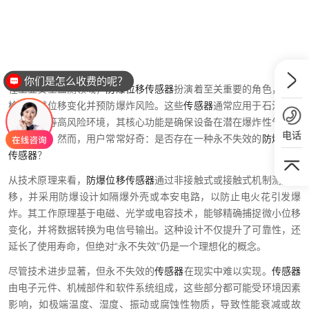
你们是怎么收费的呢？
在工业安全监测领域，
防爆位移传感器
扮演着至关重要的角色，用于
检测机械位移变化并预防爆炸风险。这些
传感器
通常应用于石油、化
工和矿业等高风险环境，其核心功能是确保设备在潜在爆炸性气氛中
电话
稳定运行。然而，用户常常好奇：是否存在一种永不失效的
防爆位移
传感器
？
从技术原理来看，
防爆位移传感器
通过非接触式或接触式机制测量位
移，并采用防爆设计如隔爆外壳或本安电路，以防止电火花引发爆
炸。其工作原理基于电磁、光学或电容技术，能够精确捕捉微小位移
变化，并将数据转换为电信号输出。这种设计不仅提升了可靠性，还
延长了使用寿命，但绝对“永不失效”仍是一个理想化的概念。
尽管技术进步显著，但永不失效的
传感器
在现实中难以实现。
传感器
由电子元件、机械部件和软件系统组成，这些部分都可能受环境因素
影响，如极端温度、湿度、振动或腐蚀性物质，导致性能衰减或故