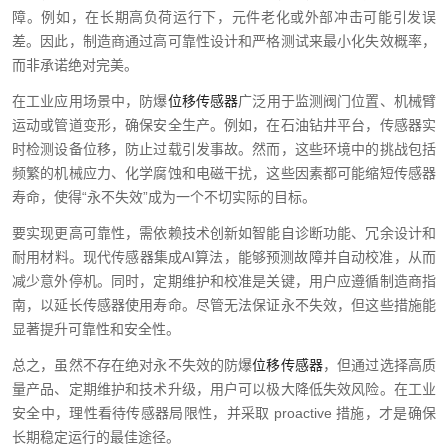
障。例如，在长期高负荷运行下，元件老化或外部冲击可能引发误
差。因此，制造商通过高可靠性设计和严格测试来最小化失效概率，
而非承诺绝对完美。
在工业应用场景中，防爆
位移传感器
广泛用于监测阀门位置、机械臂
运动或管道变形，确保安全生产。例如，在石油钻井平台，传感器实
时检测设备位移，防止过载引发事故。然而，这些环境中的挑战包括
频繁的机械应力、化学腐蚀和电磁干扰，这些因素都可能缩短传感器
寿命，使得“永不失效”成为一个不切实际的目标。
要实现更高可靠性，需依赖技术创新如智能自诊断功能、冗余设计和
耐用材料。现代传感器集成AI算法，能够预测故障并自动校准，从而
减少意外停机。同时，定期维护和校准是关键，用户应遵循制造商指
南，以延长传感器使用寿命。尽管无法保证永不失效，但这些措施能
显著提升可靠性和安全性。
总之，虽然不存在绝对永不失效的防爆
位移传感器
，但通过选择高质
量产品、定期维护和技术升级，用户可以极大降低失效风险。在工业
安全中，理性看待传感器局限性，并采取 proactive 措施，才是确保
长期稳定运行的最佳途径。