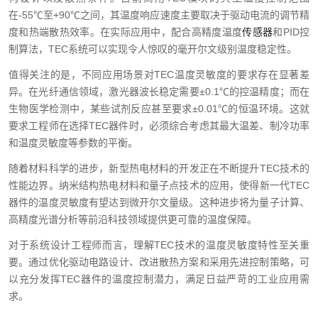
在-55℃至+90℃之间，其温度响应速度主要取决于驱动电流的调节精
度和热端散热效率。在实际应用中，配合高精度温度
传感器
和PID控
制算法，TEC系统可以实现令人惊叹的毫开尔文级别温度稳定性。
值得关注的是，不同应用场景对TEC温度灵敏度的要求存在显著差
异。在光纤通信领域，激光器波长稳定需要±0.1℃的控温精度；而在
生物医学检测中，某些试剂反应甚至要求±0.01℃的恒温环境。这就
要求工程师在选择TEC器件时，必须综合考虑其最大温差、制冷功率
和温度灵敏度等参数的平衡。
随着材料科学的进步，新型热电材料的开发正在不断提升TEC技术的
性能边界。纳米结构热电材料和量子点技术的应用，使得新一代TEC
器件的温度灵敏度有望达到微开尔文量级。这种进步将为量子计算、
高精度光谱分析等前沿科技领域提供更可靠的温度保障。
对于系统设计工程师而言，理解TEC技术的温度灵敏度特性至关重
要。通过优化驱动电路设计、改进散热方案和采用先进控制策略，可
以充分发挥TEC器件的温度控制潜力，满足日益严苛的工业应用需
求。