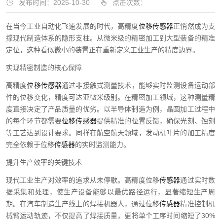
发布时间：2025-10-30
点击次数：
在当今工业自动化飞速发展的时代，高精度
位移传感器
正悄然成为支
撑现代制造体系的隐形支柱。从微米级的精密加工到大型装备的精准
定位，这种看似微小的装置正在重新定义工业生产的精度边界。
实现精密制造的核心保障
高精度
位移传感器
通过非接触式测量技术，能够实时监测设备运动部
件的位移变化，精度可达亚微米级别。在精密加工领域，这种测量精
度直接决定了产品质量的优劣。以半导体制造为例，晶圆加工过程中
的每个环节都需要
位移传感器
提供精准的位置反馈，确保光刻、蚀刻
等工艺达到设计要求。同样在航空航天领域，发动机叶片的加工精度
完全依赖于位移
传感器
的实时监测能力。
提升生产效率的关键技术
现代工业生产对效率的追求从未停歇。高精度位移
传感器
通过实时数
据采集和处理，使生产设备能够以最优路径运行，显著缩短生产周
期。在汽车制造生产线上的焊接机器人，通过位移
传感器
精准控制机
械臂运动轨迹，不仅提高了焊接质量，更将单个工序时间缩短了30%