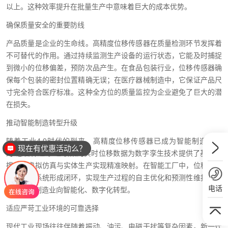
以上。这种效率提升在批量生产中意味着巨大的成本优势。
确保质量安全的重要防线
产品质量是企业的生命线。高精度位移传感器在质量检测环节发挥着
不可替代的作用。通过持续监测生产设备的运行状态，它能及时捕捉
到微小的位移偏差，预防次品产生。在食品包装行业，位移传感器确
保每个包装的密封位置精确无误；在医疗器械制造中，它保证产品尺
寸完全符合医疗标准。这种全方位的质量监控为企业避免了巨大的潜
在损失。
推动智能制造转型升级
随着工业4.0时代的到来，高精度位移传感器已成为智能制造系统
现在有优惠活动么？
的"感官神经"。它收集的实时位移数据为数字孪生技术提供了基础支
撑，使虚拟仿真与实体生产实现精准映射。在智能工厂中，位移传感
器与控制系统形成闭环，实现生产过程的自主优化和预测性维护，真
电话
正推动了制造业向智能化、数字化转型。
适应严苛工业环境的可靠选择
现代工业现场往往伴随着振动、油污、电磁干扰等复杂因素。新一代