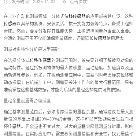
发布时间：2025-11-04
点击次数：
在工业自动化测量领域，分体式
位移传感器
的应用越来越广泛。这种
传感器
以其结构紧凑、安装灵活、抗干扰能力强等特点，备受工程师
青睐。然而，要充分发挥其性能优势，正确选择测量范围至关重要。
合适的测量范围不仅能确保测量精度，还能延长
传感器
使用寿命。
测量对象特性分析是选型基础
在选择分体式
位移传感器
的测量范围时，首先要详细了解被测对象的
运动特性。这包括被测物体的最大位移量、运动速度、加速度以及运
动轨迹等参数。例如，在振动测量应用中，需要同时考虑静态位移和
动态振幅；在机械加工中，则需要关注工作台的最大行程范围。只有
准确掌握这些基础数据，才能为后续的量程选择提供可靠依据。
量程余量设置需合理适度
确定基本测量范围后，必须考虑适当的量程余量。通常建议在最大测
量值的基础上增加20%-30%的余量，这样可以有效避免因过载而损
坏
传感器
。但余量也不宜过大，过大的量程会降低测量分辨率，影响
测量精度。在实际应用中，需要权衡测量精度和安全性，找到最佳平