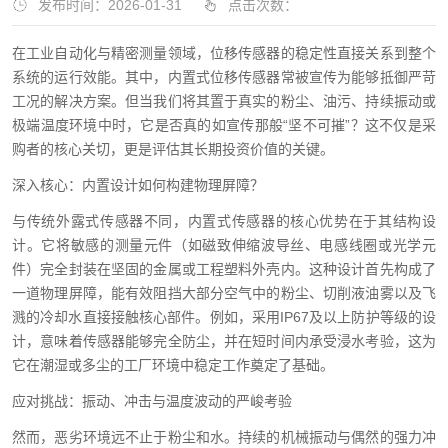
发布时间：2026-01-31
点击次数：
在工业自动化与精密测量领域，位移传感器的稳定性直接关系到整个
系统的运行效能。其中，内置式位移传感器常被宣传为能够抵御严苛
工况的解决方案。但当我们将其置于真实的粉尘、油污、持续振动或
极端温度环境中时，它是否真的如宣传那般“坚不可摧”？这不仅是采
购者的核心关切，更是评估其长期投资价值的关键。
深入核心：内置设计如何构建物理屏障？
与传统外露式传感器不同，内置式传感器的核心优势在于其结构设
计。它将敏感的测量元件（如磁致伸缩波导丝、电感线圈或光学元
件）完全封装在坚固的金属或工程塑料外壳内。这种设计首先构成了
一道物理屏障，能有效阻挡大部分空气中的粉尘、切削液油雾以及飞
溅的冷却水直接接触核心部件。例如，采用IP67及以上防护等级的设
计，意味着传感器能够完全防尘，并在短时间内承受浸水考验，这为
它在潮湿或多尘的工厂环境中稳定工作奠定了基础。
应对挑战：振动、冲击与温度波动的严峻考验
然而，恶劣环境远不止于粉尘和水。持续的机械振动与偶然的强力冲