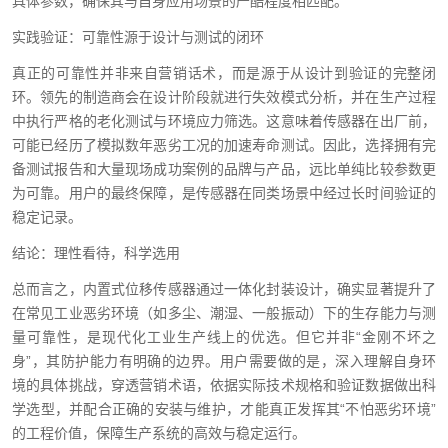
具体参数，确保其与自身应用场景的严酷程度相匹配。
实践验证：可靠性源于设计与测试的闭环
真正的可靠性并非来自营销话术，而是源于从设计到验证的完整闭
环。领先的制造商会在设计阶段就进行失效模式分析，并在生产过程
中执行严格的老化测试与环境应力筛选。这意味着传感器在出厂前，
可能已经历了模拟数年恶劣工况的加速寿命测试。因此，选择拥有完
备测试报告和大量现场成功案例的品牌与产品，远比单纯比较参数更
为可靠。用户的最终保障，是传感器在同类场景中经过长时间验证的
稳定记录。
结论：理性看待，科学选用
总而言之，内置式位移传感器通过一体化封装设计，确实显著提升了
在常见工业恶劣环境（如多尘、潮湿、一般振动）下的生存能力与测
量可靠性，是现代化工业生产线上的优选。但它并非“金刚不坏之
身”，其防护能力有明确的边界。用户需要做的是，深入理解自身环
境的具体挑战，穿透营销术语，依据实际技术规格和验证数据做出科
学选型，并配合正确的安装与维护，才能真正发挥其“不怕恶劣环境”
的工程价值，保障生产系统的高效与稳定运行。