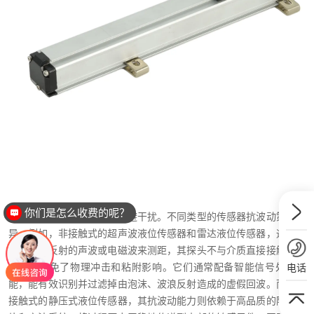
你们是怎么收费的呢？
首先，从原理与设计源头规避干扰。不同类型的传感器抗波动策略各
异。例如，非接触式的超声波液位传感器和雷达液位传感器，通过发
射并接收反射的声波或电磁波来测距，其探头不与介质直接接触，从
根本上避免了物理冲击和粘附影响。它们通常配备智能信号处理功
电话
能，能有效识别并过滤掉由泡沫、波浪反射造成的虚假回波。而对于
接触式的静压式液位传感器，其抗波动能力则依赖于高品质的隔离膜