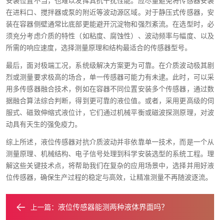
安装位置不当，也难以发挥其抗干扰性能。应尽量避免将传感器安装
在进料口、搅拌器或泵的附近等波动源区域。对于静压式传感器，安
装在容器侧壁通常比底部更能避开沉淀物和强烈紊流。在选型时，必
须充分考虑介质的特性（如粘度、腐蚀性）、波动频率与幅度、以及
所需的响应速度，选择测量原理和结构最适合的传感器型号。
最后，面对极端工况，系统级解决方案更为可靠。在介质波动极其剧
烈或测量要求极高的场合，单一传感器可能力有未逮。此时，可以采
用多传感器融合技术，例如在容器不同位置安装多个传感器，通过数
据融合算法综合判断，得到更可靠的液位值。或者，采用更高级的伺
服式、磁致伸缩式液位计，它们通过机械平衡或磁波探测原理，对波
动具有天生的强免疫力。
综上所述，液位传感器对抗介质波动并非依靠单一技术，而是一个从
测量原理、机械结构、电子信号处理到科学安装选型的系统工程。理
解这些关键技术点，将帮助我们在复杂的应用场景中，选择并用好液
位传感器，确保生产过程的稳定与高效，让精准测量不再随波逐流。
液位传感器能测两种液体界面吗？
上一篇：