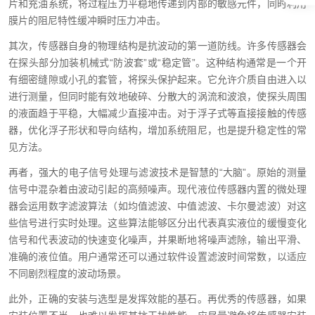
片和充油系统，将过程压力平稳地传递到内部的敏感元件，同时利用
膜片的阻尼特性缓冲瞬时压力冲击。
其次，传感器自身的物理结构是抗波动的第一道防线。许多传感器会
在探头部分加装机械式“防波套”或“稳定管”。这种结构通常是一个开
有细密缝隙或小孔的套管，将探头保护起来。它允许介质自由进入以
进行测量，但同时能有效地破碎、分散大的涡流和波浪，使探头周围
的液面趋于平稳，大幅减少直接冲击。对于浮子式等直接接触的传感
器，优化浮子形状和导向结构，增加系统阻尼，也是提升稳定性的常
见方法。
再者，强大的电子信号处理与滤波技术是智慧的“大脑”。原始的测量
信号中混杂着由波动引起的高频噪声。现代液位传感器内置的微处理
器会运用数字滤波算法（如均值滤波、中值滤波、卡尔曼滤波）对这
些信号进行实时处理。这些算法能够区分出代表真实液位的缓慢变化
信号和代表波动的快速变化噪声，并果断地将噪声滤除，输出平滑、
准确的液位值。用户通常还可以通过软件设置滤波时间常数，以适应
不同剧烈程度的波动场景。
此外，正确的安装与选型是发挥效能的基石。再优秀的传感器，如果