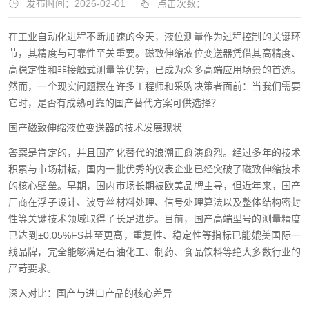
发布时间：2026-02-01
点击次数：
在工业自动化进程不断加速的今天，液位测量作为过程控制的关键环
节，其精度与可靠性至关重要。磁致伸缩液位变送器凭借其高精度、
高稳定性和非接触式测量等优势，已成为众多高端应用场景的首选。
然而，一个现实问题摆在许多工程师和采购决策者面前：当我们需要
它时，是否有成熟可靠的国产替代方案可供选择？
国产磁致伸缩液位变送器的技术发展现状
答案是肯定的，并且国产化替代的浪潮正愈演愈烈。经过多年的技术
积累与市场耕耘，国内一批优秀的仪表企业已经突破了磁致伸缩技术
的核心壁垒。早期，国内市场长期被欧美品牌主导，但近年来，国产
厂商在浮子设计、波导丝材料处理、信号处理算法以及整体结构密封
性等关键技术领域取得了长足进步。目前，国产高端型号的测量精度
已达到±0.05%FS甚至更高，重复性、稳定性等指标已能媲美国际一
线品牌，完全能够满足石油化工、制药、食品饮料等绝大多数行业的
严苛要求。
深入对比：国产与进口产品的核心差异