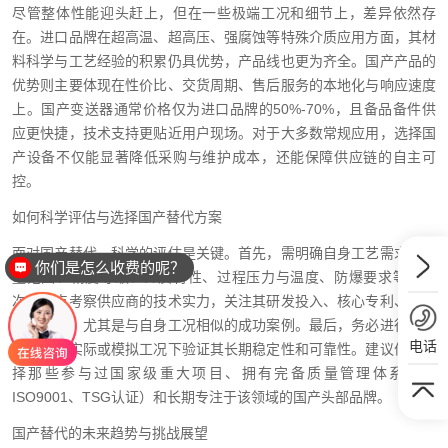
尽管整体性能迎头赶上，但在一些极端工况和细节上，差异依然存
在。进口品牌在超高温、超高压、强腐蚀等特殊介质应用方面，其材
料科学与工艺经验的积累仍具优势，产品线也更为齐全。国产产品的
优势则主要体现在性价比、交货周期、售后服务的本地化与响应速度
上。国产变送器通常价格仅为进口品牌的50%-70%，且备品备件供
应更快捷，技术支持更贴近用户现场。对于大多数常规应用，选择国
产设备不仅能显著降低采购与维护成本，还能保障供应链的自主可
控。
如何科学评估与选择国产替代方案
面对国产替代，科学的评估是关键。首先，需明确自身工艺需求：测
你们是怎么收费的呢？
量范围、精度等级、介质特性、过程压力与温度、防爆要求等。其
次，重点考察供应商的技术实力，关注其研发投入、核心专利、行业
应用案例，尤其是与自身工况相似的成功案例。最后，务必进行样品
电话
测试，在实际或模拟工况下验证其长期稳定性和可靠性。建议优先选
择那些参与过国家级重大项目、拥有完备质量管理体系（如
ISO9001、TSG认证）和长期专注于该领域的国产头部品牌。
国产替代的未来趋势与挑战展望