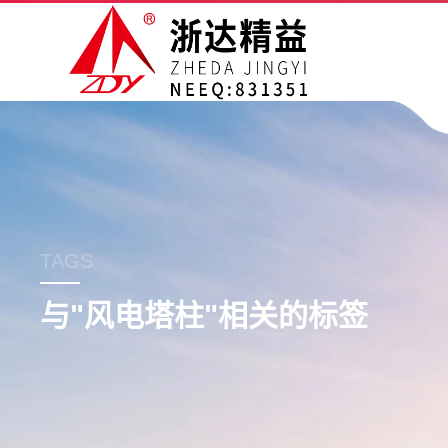
TAGS
与"
风电塔柱
"相关的标签