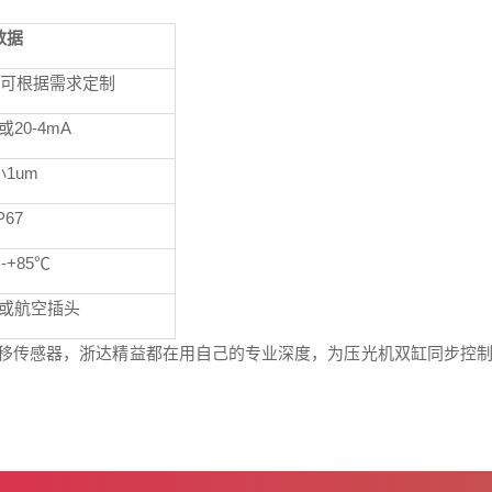
数据
可根据需求定制
或
20-4mA
小
1um
P67
℃
-+85
℃
或航空插头
移传感器，浙达精益都在用自己的专业深度，为压光机双缸同步控