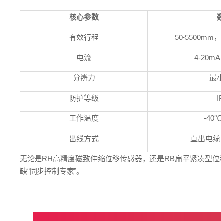
核心参数
有效行程
50-5500mm
，
电流
4-20mA
分辨力
最
防护等级
I
工作温度
-40
出线方式
直出电缆
无论是
RH
高精度磁致伸缩位移传感器，还是
RB
扁平紧凑型位
缺“同步控制专家”。