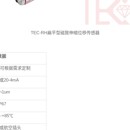
TEC-RH
扁平型磁致伸缩位移传感器
数据
可根据需求定制
或
20-4mA
小
1um
P67
℃
-+85
℃
或航空插头