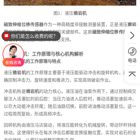
图
1
：液压
凿岩机
磁致伸缩位移传感器
作为一种高精度非接触测量装置，正是液压
凿岩
机
实现智能化、精准化控制的关键部件。这款
磁致伸缩位移传感器
为
你们是怎么收费的呢？
凿岩机
的性能提升提供了核心支持。
液压
凿岩机
：工作原理与核心机构解析
电话
液压
凿岩机
的工作原理与特点
液压
凿岩机
的工作原理主要基于液压能驱动冲击和旋转机构，通过精
确控制冲击力、旋转速度和推进力，实现高效破岩作业。
冲
击机构是
凿岩机
的动力核心。液压油在油泵作用下，通过控制阀交
替注入活塞缸的前后腔：当压力油进入后腔时，推动活塞加速前冲，
以巨大动能冲击钎尾；随后油路切换，前腔进油推动活塞复位。这一
过程周而复始，形成高频冲击。
回转机构由液压马达驱动，将液压能转化为机械旋转，带动钎杆持续
转动。这使得钎头在每次冲击后都能变换接触位置，实现对岩石的全