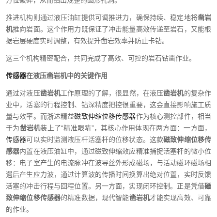
方位破碎，从而钻出规整的圆形孔洞。
推进机构则通过液压油缸提供可调推进力，确保持续、稳定地将
凿岩
机
推向岩面。这个作用力既保证了冲击能量高效传递至岩石，又能根
据岩层硬度实时调整，有效提升凿岩效率并防止卡钻。
这三个机构精密配合，共同完成了高效、可控的岩石钻凿作业。
传感器
在液压
凿岩机
中的关键作用
通过对液压
凿岩机
工作原理的了解，很显然，
在液压
凿岩机
的复杂作
业中，活塞
的
行程控制、钻深精度把控
很重要，这会直接影响施工质
量与效率。而浙达精益
磁致伸缩位移传感器
作为核心测控部件，相当
于为
凿岩机
装上了
“精准眼睛”，其核心作用体现在两方面：一方面，
传感器
可以实时监测液压杆活塞杆的位移状态。这款
磁致伸缩位移传
感器
内置在液压油缸中，通过磁致伸缩效应精准捕捉活塞杆的微小位
移：电子室产生的电流脉冲在波导丝外形成磁场，与活动磁环磁场相
遇后产生应力波，通过计算波的传播时间换算出绝对位置，实时反馈
活塞的冲击行程与回程位置。另一方面，实现闭环控制。正是凭借
磁
致伸缩位移传感器
的精准数据，现代智能
凿岩机
才能实现高效、可靠
的作业。