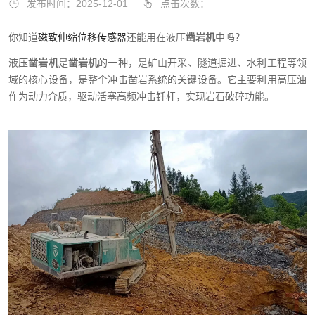
发布时间：2025-12-01
点击次数：
你知道
磁致伸缩位移传感器
还能用在液压
凿岩机
中吗？
液压
凿岩机
是
凿岩机
的一种
，
是矿山开采、隧道掘进、水利工程等领
域的核心设备，是整个冲击凿岩系统的关键设备。它
主要
利用高压油
作为动力介质，驱动活塞高频冲击钎杆，实现岩石破碎功能
。