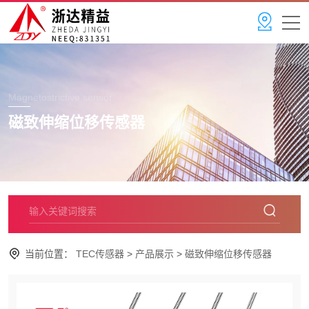
Magnetostrictive sensor
磁致伸缩位移传感器
当前位置：
TEC传感器
>
产品展示
>
磁致伸缩位移传感器