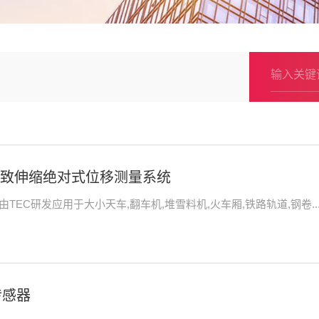
磁致伸缩绝对式位移测量系统
TEC研发应用于大小天车,翻车机,堆雪料机,火车厢,铁路轨道,钢卷..
传感器