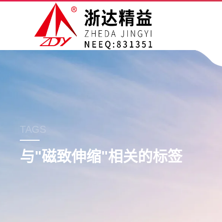
TAGS
与"
磁致伸缩
"相关的标签