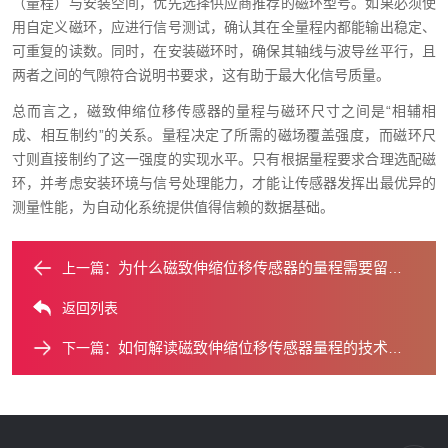
（量程）与安装空间，优先选择供应商推荐的磁环型号。如果必须使
用自定义磁环，应进行信号测试，确认其在全量程内都能输出稳定、
可重复的读数。同时，在安装磁环时，确保其轴线与波导丝平行，且
两者之间的气隙符合说明书要求，这有助于最大化信号质量。
总而言之，磁致伸缩位移传感器的量程与磁环尺寸之间是“相辅相
成、相互制约”的关系。量程决定了所需的磁场覆盖强度，而磁环尺
寸则直接制约了这一强度的实现水平。只有根据量程要求合理选配磁
环，并考虑安装环境与信号处理能力，才能让传感器发挥出最优异的
测量性能，为自动化系统提供值得信赖的数据基础。
为什么磁致伸缩位移传感器的量程需要留有余地？
上一篇：
返回列表
如何解读磁致伸缩位移传感器量程的技术参数？
下一篇：