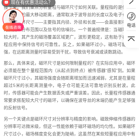
现在有优惠活动么？
接下来，我们重点分析量程与磁环尺寸如何关联。量程指的是传感器
能够测量的最大移动距离，通常取决于波导丝的长度以及电子仓的设
计。而磁环尺寸——主要指其内径、外径和长度——会直接影响磁场
电话
的强度、分布范围以及信号的信噪比。一个普遍规律是：当磁环尺寸
较大时，其产生的磁场覆盖区域更广，波形更稳定，这有助于在长量
程应用中保持信号的可靠性。反之，如果磁环过小，磁场可能不够
强，在远距离测量时容易受到干扰，导致信号衰减或读数跳动。
那么，具体来说，磁环尺寸是如何限制量程的？在实际应用中，磁环
必须能在整个量程范围内（从起点到终点）被传感器“感知”到。如果
磁环尺寸过小，其磁场强度会随距离增加而迅速减弱，尤其是在量程
超过5米的长距离测量中，电子仓可能无法可靠地识别反射波。此
时，传感器可能会产生数据丢失或严重误差。因此，长量程传感器通
常要求搭配较大尺寸的磁环，以确保在波导丝的末端仍能产生足够强
的反射信号。
另一个关键点是磁环尺寸对分辨率与精度的影响。磁致伸缩传感器的
分辨率可达微米级，但这一性能依赖于磁环磁场的均匀性。如果磁环
尺寸过小，磁场梯度变化会更为陡峭，这虽然在某些短量程应用中有