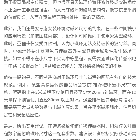
助于提高局部定位精度，但也很容易因磁环位置轻微偏移或安装角度
不正面产生非线性误差。而大尺寸磁环的磁场更均匀，能提供更平滑
的位置反馈，从而在宽量程范围内维持一致的高精度。
此外，我们还需要考虑安装环境对磁环尺寸的约束。在一些空间狭小
的应用场景（如液压缸内部），设计师可能倾向于使用紧凑型磁环。
此时，量程往往会受到限制，因为小磁环无法支持极长的波导丝。同
时，小磁环还要注意避免与传感器外壳或其他金属部件发生磁场干
扰。如果不得不在小尺寸下实现中等量程，就需要通过优化传感器电
子电路（如提高信号增益和滤波能力）来补偿磁场强度的不足。
值得一提的是，不同制造商对于磁环尺寸与量程的匹配有各自的技术
规范。例如，某些高精度传感器品牌会提供“推荐磁环最小尺寸”表
格，明确指出在2米量程下应使用直径至少为20mm的磁环，而在10
米量程下则需使用直径30mm以上的环。这些推荐值并非随意设定，
而是基于大量实验数据与电磁仿真结果，旨在平衡磁场强度、信号稳
定性和安装适应性。
最后，给出实用建议。在选购磁致伸缩位移传感器时，切勿仅关注量
程数字而忽略磁环尺寸这一配套参数。建议设计者根据实际移动距离