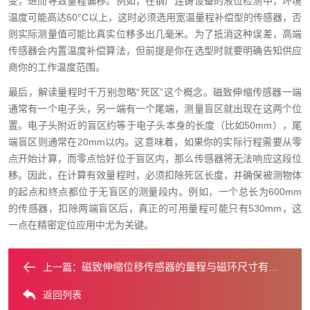
变，进而导致量程偏移。例如，在钢厂连铸设备的液位检测中，环境
温度可能高达60°C以上，这时必须选用宽温量程补偿型的传感器，否
则实际测量值可能比真实位移多出几毫米。为了抵消这种误差，高端
传感器会内置温度补偿算法，但前提是你在选型时就要明确告知供应
商你的工作温度范围。
最后，解读量程时千万别忽略“死区”这个概念。磁致伸缩传感器一端
通常有一个电子头，另一端有一个尾端，测量盲区就出现在这两个位
置。电子头附近的盲区约等于电子头本身的长度（比如50mm），尾
端盲区则通常在20mm以内。这意味着，如果你的实际行程需要从零
点开始计算，而零点恰好位于盲区内，那么传感器将无法响应这段位
移。因此，在计算有效量程时，必须扣除死区长度，并确保被测物体
的起点和终点都位于无盲区的测量段内。例如，一个总长为600mm
的传感器，扣除两端盲区后，真正的可用量程可能只有530mm，这
一点在精密定位应用中尤为关键。
磁致伸缩位移传感器的量程与磁环尺寸有何关联？
上一篇：
返回列表