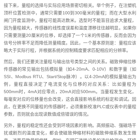
接下来，量程的选择与实际应用场景密切相关。举个例子，在注塑机
顶杆位置检测中，通常只需要100到300毫米的量程；而在大型水利
闸门开度监测中，量程可能高达数米。选型时不能盲目追求大量程，
因为量程越大，传感器的线性度误差和温度漂移往往越明显。如果你
只需要测量20厘米的位移，却选择了一个1米的传感器，反而会因为
信号分辨率不足而降低测量精度。因此，一个基本原则是：量程应该
略大于实际行程，并根据系统的控制精度要求匹配相应的分辨率。
然后，我们还要关注量程与输出信号类型之间的关系。磁致伸缩位移
传感器的常见输出包括模拟量（如4-20mA、0-10V）和数字量（如
SSI、Modbus RTU、Start/Stop脉冲）。以4-20mA的模拟量输出为
例，量程直接决定了电流变化与位移的对应关系：比如量程为
500mm时，4mA对应零点，20mA对应500mm。当量程发生变化，
每毫安对应的位移量也会改变，这会直接影响系统的标定和调试。因
此，在更换不同量程的传感器时，必须重新校准PLC或仪表中的量程
参数，否则就会出现读数值成倍错误的情况。
另外，量程的稳定性还会受到环境因素的影响。高频振动、强磁场干
扰或剧烈的温度变化，都会使磁致伸缩材料的磁致伸缩系数发生微