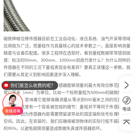
磁致伸缩位移传感器目前在工业自动化、液压系统、油气开采等领域
应用极为广泛，而量程作为其最核心的技术参数之一，直接影响测量
精度与设备匹配度。很多工程师在选型时，看到量程数据常常感到困
惑：标注的50mm、300mm、1000mm到底代表什么？为什么同样的
传感器在不同的工况下量程表现会有差异？要真正读懂这一参数，我
们需要从其定义到影响因素逐步深入理解。
你们是怎么收费的呢？
首先，量程的基本定义是指传感器能够测量的最大有效位移范围，通
常以毫米（mm）为单位。比如一个标称量程为500mm的磁致伸缩位
移传感器，意味着它能够准确测量从零点到500毫米之间的任意位置
变化。但这里有一个容易被忽视的细节：量程并不等同于传感器的物
电话
理总长，因为传感器内部需要预留波导丝的固定端和信号处理电路的
空间。因此，在安装时，我们应确保被测物体的实际行程不超过量程
的95%，以避免超限测量造成数据失真或传感器损坏。