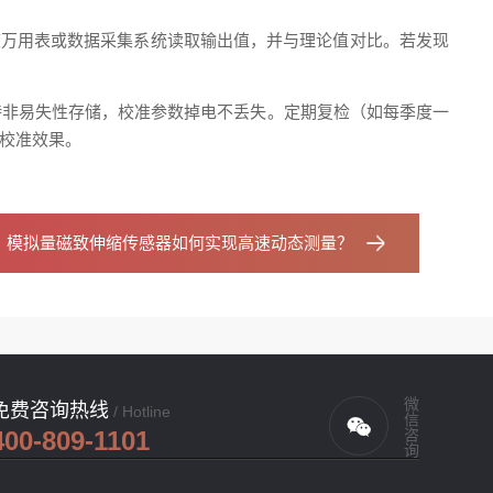
精度万用表或数据采集系统读取输出值，并与理论值对比。若发现
持非易失性存储，校准参数掉电不丢失。定期复检（如每季度一
校准效果。
：
模拟量磁致伸缩传感器如何实现高速动态测量？
微信咨询
免费咨询热线
/ Hotline
400-809-1101