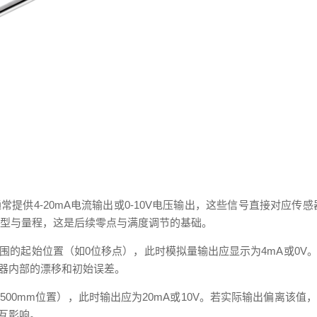
供4-20mA电流输出或0-10V电压输出，这些信号直接对应传感器
出类型与量程，这是后续零点与满度调节的基础。
围的起始位置（如0位移点），此时模拟量输出应显示为4mA或0V
器内部的漂移和初始误差。
00mm位置），此时输出应为20mA或10V。若实际输出偏离该
互影响。