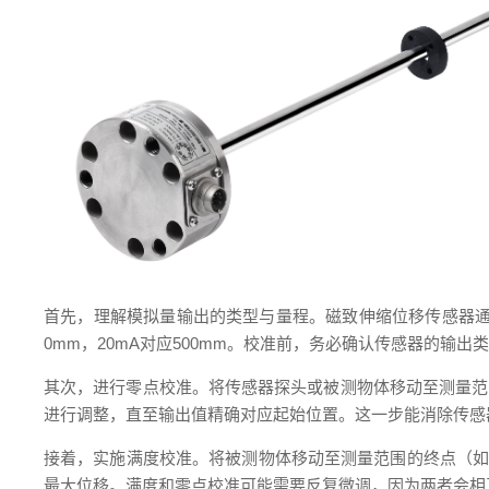
首先，理解模拟量输出的类型与量程。磁致伸缩位移传感器通常提
0mm，20mA对应500mm。校准前，务必确认传感器的输
其次，进行零点校准。将传感器探头或被测物体移动至测量范
进行调整，直至输出值精确对应起始位置。这一步能消除传感
接着，实施满度校准。将被测物体移动至测量范围的终点（如5
最大位移。满度和零点校准可能需要反复微调，因为两者会相