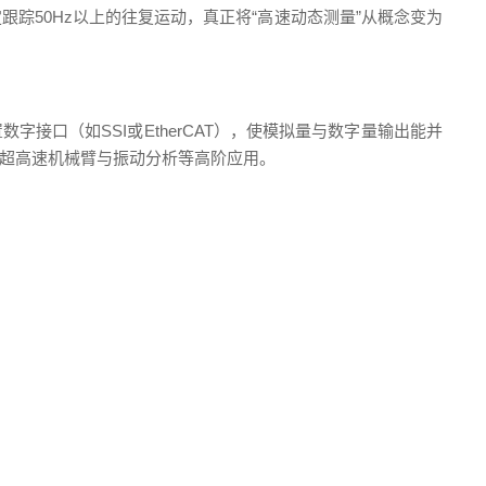
踪50Hz以上的往复运动，真正将“高速动态测量”从概念变为
接口（如SSI或EtherCAT），使模拟量与数字量输出能并
超高速机械臂与振动分析等高阶应用。