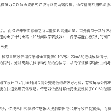
机械扭力会以超声波形式沿波导丝向两端传播。通过精确检测电流脉
后。而磁致伸缩传感器之所以能实现高速测量，首先得益于其导波机理
速的电子计时电路（如时间数字转换器），传感器能在极短时间窗口
/电流
。模拟量磁致伸缩传感器通常提供0-10V或4-20mA的连续模拟
的同时，滤除高频机械振动引起的伪信号，从而保证模拟输出曲线与
器在设计中采用全封闭金属外壳与低磁滞波导材料，有效屏蔽外部
在快速温度变化现场，传感器依然能够维持重复性优于0.01%的测
/秒，传统电阻式位移传感器因接触磨损或迟滞导致控制震荡，而