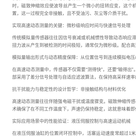
时，磁致伸缩效应使波导丝产生一个微小的扭转应变，这个
置，这一过程完全非接触，且不受油污、灰尘等介质干扰。
实现高速动态测量的关键：微秒级响应时间与快速信号处理
传统模拟量传感器往往因信号衰减或机械惯性导致动态响应滞
扭力波从产生到被检测的时间极短，通常仅为微秒级。配合高
模拟量输出形式与动态精度保障：从位置信号到连续模拟电压
在高速动态测量中，传感器不仅需要“测得快”，还要“输得出”
部采用了差分信号处理与自适应滤波算法，在保持高采样速率
抗干扰能力与稳定性的设计哲学：非接触结构与材料优化
高速动态测量往往伴随强电磁干扰或温度骤变。磁致伸缩传感
术确保了在不同工作温度下，声速仍保持稳定，这就意味着即便
实际应用场景中的性能验证：液压伺服控制与高速运动机械
在液压伺服油缸的位置闭环控制中，活塞运动速度常超过1米