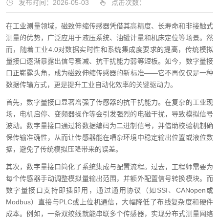
发布时间：2026-05-03
点击次数：
在工业测量领域，磁致伸缩传感器凭借其高精度、长寿命和非接触式
测量的优势，广泛应用于液压系统、油罐计量和机床定位等场景。然
而，随着工业4.0对数据实时性和系统集成度要求的提高，传统模拟
量接口逐渐暴露出信号衰减、抗干扰能力弱等短板。如今，数字量接
口正崭露头角，成为磁致伸缩传感器的新标准——它不再仅仅是一种
数据传输方式，更是提升工业自动化效率的关键驱动力。
首先，数字量接口显著增强了传感器的抗干扰能力。在复杂的工业现
场，电机启停、变频器操作等会引发强烈的电磁干扰，导致模拟信号
波动。数字量接口通过将数据编码为二进制信号，并借助校验机制确
保传输准确性，从而让传感器能在嘈杂环境中稳定输出位置或液位数
据，避免了传统模拟压降带来的误差。
其次，数字量接口简化了系统集成与配置流程。过去，工程师需要为
每个传感器手动调整模拟量输出范围，并额外配置信号转换模块。而
数字量接口支持即插即用，通过通用协议（如SSI、CANopen或
Modbus）直接与PLC或上位机通信，大幅降低了布线复杂度和硬件
成本。例如，一条双绞线就能串联多个传感器，实现分布式测量网络