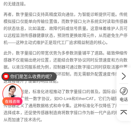
的无缝连接。
再者，数字量接口支持高精度双向通信，为智能诊断提供可能。传统
模拟接口仅能单向传输位置值，而数字接口允许系统实时读取传感器
的状态信息，比如温度、故障代码或信号质量。这意味着维护人员可
以远程监测传感器健康状态，预测性更换故障元件，从而避免生产停
机——这种主动式维护正是现代工厂追求精益制造的核心。
此外，数字量接口的带宽优势为多参数测量铺平了道路。磁致伸缩传
感器不仅能输出绝对位置，还能结合数字协议同时反馈速度和方向数
据。以液压伺服系统为例，控制器可通过数字接口同时获取活塞位置
和运动速度，实现更精准的闭环控制，而无需额外配置速度传感器，
你们是怎么收费的呢？
这直接提升了设备的响应性能。
不容忽视的是，标准化进程推动了数字量接口的普及。国际自动化组
织正在推广统一数字协议，如IO-Link和EtherCAT，它们为磁致伸缩
电话
传感器定义了通用数据格式和命令集。这种标准化不仅降低了用户的
选择成本，还促使传感器制造商将数字接口作为新一代产品的标配，
从而加速了技术迭代。