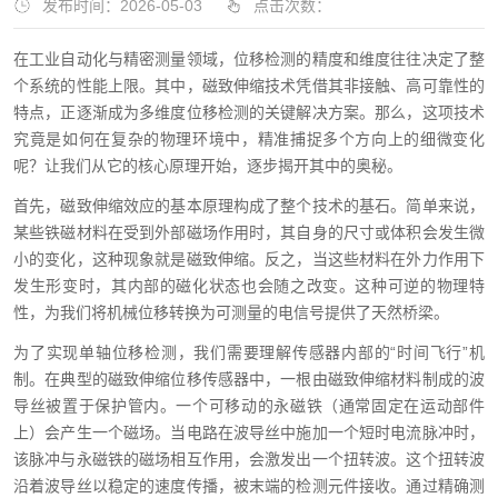
发布时间：2026-05-03
点击次数：
在工业自动化与精密测量领域，位移检测的精度和维度往往决定了整
个系统的性能上限。其中，磁致伸缩技术凭借其非接触、高可靠性的
特点，正逐渐成为多维度位移检测的关键解决方案。那么，这项技术
究竟是如何在复杂的物理环境中，精准捕捉多个方向上的细微变化
呢？让我们从它的核心原理开始，逐步揭开其中的奥秘。
首先，磁致伸缩效应的基本原理构成了整个技术的基石。简单来说，
某些铁磁材料在受到外部磁场作用时，其自身的尺寸或体积会发生微
小的变化，这种现象就是磁致伸缩。反之，当这些材料在外力作用下
发生形变时，其内部的磁化状态也会随之改变。这种可逆的物理特
性，为我们将机械位移转换为可测量的电信号提供了天然桥梁。
为了实现单轴位移检测，我们需要理解传感器内部的“时间飞行”机
制。在典型的磁致伸缩位移传感器中，一根由磁致伸缩材料制成的波
导丝被置于保护管内。一个可移动的永磁铁（通常固定在运动部件
上）会产生一个磁场。当电路在波导丝中施加一个短时电流脉冲时，
该脉冲与永磁铁的磁场相互作用，会激发出一个扭转波。这个扭转波
沿着波导丝以稳定的速度传播，被末端的检测元件接收。通过精确测