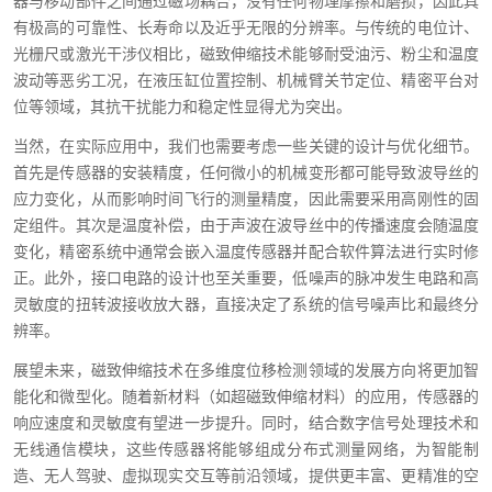
器与移动部件之间通过磁场耦合，没有任何物理摩擦和磨损，因此具
有极高的可靠性、长寿命以及近乎无限的分辨率。与传统的电位计、
光栅尺或激光干涉仪相比，磁致伸缩技术能够耐受油污、粉尘和温度
波动等恶劣工况，在液压缸位置控制、机械臂关节定位、精密平台对
位等领域，其抗干扰能力和稳定性显得尤为突出。
当然，在实际应用中，我们也需要考虑一些关键的设计与优化细节。
首先是传感器的安装精度，任何微小的机械变形都可能导致波导丝的
应力变化，从而影响时间飞行的测量精度，因此需要采用高刚性的固
定组件。其次是温度补偿，由于声波在波导丝中的传播速度会随温度
变化，精密系统中通常会嵌入温度传感器并配合软件算法进行实时修
正。此外，接口电路的设计也至关重要，低噪声的脉冲发生电路和高
灵敏度的扭转波接收放大器，直接决定了系统的信号噪声比和最终分
辨率。
展望未来，磁致伸缩技术在多维度位移检测领域的发展方向将更加智
能化和微型化。随着新材料（如超磁致伸缩材料）的应用，传感器的
响应速度和灵敏度有望进一步提升。同时，结合数字信号处理技术和
无线通信模块，这些传感器将能够组成分布式测量网络，为智能制
造、无人驾驶、虚拟现实交互等前沿领域，提供更丰富、更精准的空