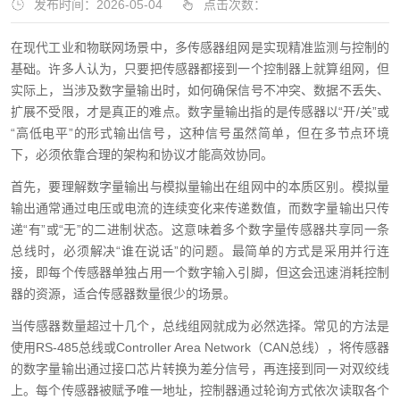
发布时间：2026-05-04
点击次数：
在现代工业和物联网场景中，多传感器组网是实现精准监测与控制的
基础。许多人认为，只要把传感器都接到一个控制器上就算组网，但
实际上，当涉及数字量输出时，如何确保信号不冲突、数据不丢失、
扩展不受限，才是真正的难点。数字量输出指的是传感器以“开/关”或
“高低电平”的形式输出信号，这种信号虽然简单，但在多节点环境
下，必须依靠合理的架构和协议才能高效协同。
首先，要理解数字量输出与模拟量输出在组网中的本质区别。模拟量
输出通常通过电压或电流的连续变化来传递数值，而数字量输出只传
递“有”或“无”的二进制状态。这意味着多个数字量传感器共享同一条
总线时，必须解决“谁在说话”的问题。最简单的方式是采用并行连
接，即每个传感器单独占用一个数字输入引脚，但这会迅速消耗控制
器的资源，适合传感器数量很少的场景。
当传感器数量超过十几个，总线组网就成为必然选择。常见的方法是
使用RS-485总线或Controller Area Network（CAN总线），将传感器
的数字量输出通过接口芯片转换为差分信号，再连接到同一对双绞线
上。每个传感器被赋予唯一地址，控制器通过轮询方式依次读取各个