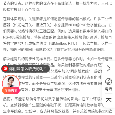
节点的状态。这种架构的优点在于布线简洁、抗干扰能力强，且可以
轻松扩展到上百个节点。
在具体实现时，关键步骤是如何配置传感器的输出模式。许多工业传
感器（如光电开关、接近开关）本身提供NPN或PNP数字量输出，它
们需要与总线转换模块正确匹配。例如，选用带有数字量输入接口的
RS-485采集模块，将传感器的输出直接接入模块的DI通道，模块再
将数字信号打包成标准协议（如Modbus RTU）上传给主机。这样一
来，物理层的组网问题就转化为了软件层的地址分配与轮询逻辑。
解决组网后的同步性同样重要。在多传感器协作时，比如一条传送带
上多个位置传感器同时检测物品，如果控制器读取的顺序有延迟，会
你们是怎么收费的呢？
导致定位误差。为此，可以在总线中加入“同步触发线”，或者使用支
持事件触发模式的传感器——当某个传感器检测到状态变化时，主动
向总线发送报文，而不是等待主机轮询。这种方法在需要快速响应的
电话
系统中尤为有效，例如安全光幕或急停按钮组网。
然而，不能忽略信号干扰对数字量传输的影响。在工业环境中，电
机、变频器都会产生强烈的电磁干扰，长距离传输时数字信号可能发
生电平跳变。实践中，应选择屏蔽双绞线，并在总线两端加装120欧