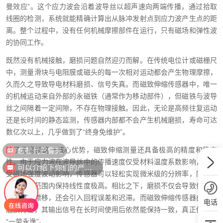
曼效应”。这个应力波会沿着波导丝以超声速向两端传播，通过拾取
线圈的检测，系统就能精确计算出从脉冲发射点到应力波产生点的距
离。整个过程中，没有任何机械摩擦部件在运行，只有磁场和弹性波
的协同工作。
既然没有机械接触，磨损问题自然迎刃而解。在传统电位计或磁栅尺
中，测量滑块与电阻膜或磁头的每一次相对运动都会产生物理摩擦，
久而久之导致导电材料磨损、信号失真。而磁致伸缩传感器中，唯一
的机械运动来自外部的永磁铁（通常作为移动部件），但磁铁与波导
丝之间隔着一定间隙，不存在物理接触。因此，无论是高频往复运动
还是长时间的静态监测，传感器内部都不会产生机械磨损，寿命可达
数亿次以上，几乎做到了“终身免维护”。
想替代巴鲁夫
除了无磨损这一核心优势，磁致伸缩测量还具备极高的精度和稳定
性。由于应力波在波导丝中的传播速度仅受材料温度系数影响，且不
可以介绍下你们的产品么？
受磁场强度波动影响，传感器可以轻松实现微米级的分辨率，同时在
整个测量范围内保持线性度极高。相比之下，磨损不仅会导致传统传
感器精度漂移，还会引入回程误差和迟滞。而磁致伸缩传感器由于无
电话
磨损特性，其输出信号在长时间使用后依然能保持一致，真正做到了
“一劳永逸”。