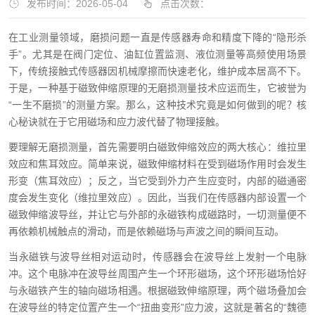
发布时间：2026-05-04
点击次数：
在工业测量领域，磨损问题一直是传感器寿命和精度下降的“隐形杀
手”。尤其是在阀门定位、油缸位置监测、液位测量等高频使用场景
下，传统接触式传感器因机械摩擦而快速老化，维护成本居高不下。
于是，一种基于磁致伸缩原理的无磨损测量技术应运而生，它被誉为
“一生不磨损”的测量方案。那么，这种技术究竟是如何做到的呢？核
心秘诀就在于它用磁场和应力波代替了物理接触。
要理解无磨损测量，首先需要明白磁致伸缩效应的两大核心：维拉里
效应和焦耳效应。简单来说，磁致伸缩材料在受到磁场作用时会发生
形变（焦耳效应）；反之，当它受到外力产生应变时，内部的磁通密
度会发生变化（维拉里效应）。因此，当我们在传感器内部设置一个
磁致伸缩波导丝，并让它与外部的永磁铁构成磁路时，一切测量便不
再依赖机械触点的滑动，而是依赖磁场与声波之间的瞬间互动。
当永磁铁与波导丝相对运动时，传感器会在波导丝上发射一个电脉
冲。这个电脉冲在波导丝周围产生一个环形磁场，这个环形磁场恰好
与永磁铁产生的轴向磁场相遇。根据磁致伸缩原理，两个磁场叠加会
在波导丝的特定位置产生一个“扭曲变形”应力波，这就是著名的“魏德