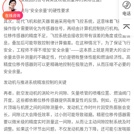
对飞控系统与“安全余量”的硬性要求
电话
其次，现代飞机和航天器普遍采用电传飞控系统，这意味着飞行员的
操作指令需要转化为传感器信号，再经由计算机控制执行机构。如果
位移传感器的精度不足，飞控系统会接收到带有误差的角度或位置信
息，叠加后可能导致控制律计算偏差。在这种情况下，为了保证飞行
安全，工程师不得不增加“安全余量”——这本质上就是用更大的设计
余量去弥补测量的不确定性，代价是牺牲整体性能和燃油经济性。高
精度位移传感器则可以更精确地控制在极限边界，从而压缩不必要的
安全余量。
发动机与推进系统精准控制的关键
再者，航空发动机的涡轮叶片间隙、矢量喷管的喷嘴位置、燃油阀门
开度，这些都依赖位移传感器提供高重复性的反馈。例如，在涡轮叶
片顶端与机匣之间的间隙测量中，发动机工作时叶片因受热膨胀会变
长，间隙过大会降低效率，过小则可能导致碰磨。精密位移传感器需
要以微米级的精度实时测量这一间隙，从而让主动间隙控制系统及时
调整。如果这个环节出问题，不仅发动机推力下降，还可能引发喘振