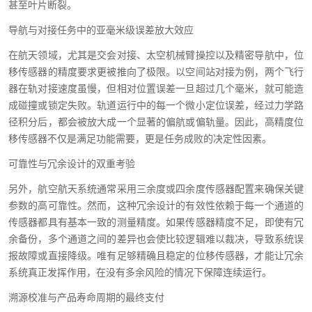
甚至叶片断裂。
导航与对接任务中的亚毫米级误差放大效应
在航天领域，尤其是交会对接、太空机械臂操控以及精密导航中，位
移传感器的精度要求更被推向了极限。以空间站对接为例，两个飞行
器在轨对接速度虽慢，但相对位置误差一旦超过几个毫米，就可能造
成碰撞或锁定失败。轨道运行中的每一个微小定位误差，经过力学路
径积分后，都会被放大成一个显著的偏航或偏轨量。因此，高精度位
移传感器不仅是满足功能需要，更是任务成败的决定性因素。
可靠性与冗余设计的双重考验
另外，航空航天系统通常采用三余度或四余度传感器配置来确保关键
参数的高可靠性。然而，这种冗余设计的有效性依赖于每一个通道的
传感器都具有基本一致的测量精度。如果传感器精度不足，即使有冗
余备份，多个通道之间的差异也会使比较逻辑难以裁决，导致系统误
报故障或直接降级。唯有足够精确且稳定的位移传感器，才能让冗余
系统真正发挥作用，在没有多余风险的情况下保障连续运行。
溯源校准与产品寿命周期的最终支付