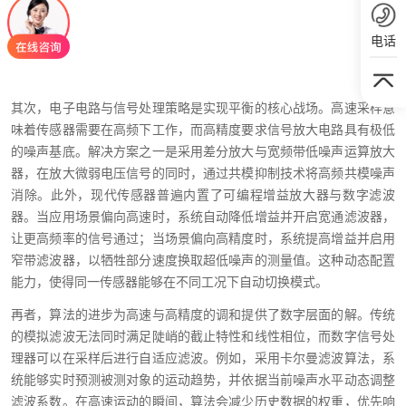
电话
其次，电子电路与信号处理策略是实现平衡的核心战场。高速采样意
味着传感器需要在高频下工作，而高精度要求信号放大电路具有极低
的噪声基底。解决方案之一是采用差分放大与宽频带低噪声运算放大
器，在放大微弱电压信号的同时，通过共模抑制技术将高频共模噪声
消除。此外，现代传感器普遍内置了可编程增益放大器与数字滤波
器。当应用场景偏向高速时，系统自动降低增益并开启宽通滤波器，
让更高频率的信号通过；当场景偏向高精度时，系统提高增益并启用
窄带滤波器，以牺牲部分速度换取超低噪声的测量值。这种动态配置
能力，使得同一传感器能够在不同工况下自动切换模式。
再者，算法的进步为高速与高精度的调和提供了数字层面的解。传统
的模拟滤波无法同时满足陡峭的截止特性和线性相位，而数字信号处
理器可以在采样后进行自适应滤波。例如，采用卡尔曼滤波算法，系
统能够实时预测被测对象的运动趋势，并依据当前噪声水平动态调整
滤波系数。在高速运动的瞬间，算法会减少历史数据的权重，优先响