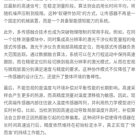
应最新的高速信号；在稳定测量阶段，算法则会启用长时间平均，将
随机噪声压制到极限。这种“软硬件协同”的方式，让传感器不再是一
个固定的机械装置，而是一个具备智能感知能力的系统。
此外，多传感融合技术也成为突破物理限制的常用手段。例如，在同
一个位移测量模块中，同时集成高分辨率的激光干涉仪和宽量程的电
感式传感器。激光干涉仪负责局部高精度定位，而电感式传感器负责
大范围追踪。通过数据融合算法，系统可以在大行程运动中保持高速
跟踪，而在精密定位阶段切换到极高分辨率的激光模式，从而在宏观
与微观层面分别满足速度与精度的要求。这种协作模式不仅降低了单
一传感器的设计压力，还提升了整体环境的鲁棒性。
最后，不能忽视的是温度与环境补偿对平衡性能的长期影响。高速采
样会产生更多的热源，而高精度测量对温度漂移极为敏感。因此，现
代高端传感器内部往往嵌入温度传感器阵列，并利用热力学模型进行
实时补偿。比如，当检测到因高速运动导致局部温度升高时，补偿算
法会立即修正因热膨胀引起的位移偏差。这种闭环补偿使得传感器在
长时间高速运行后，精度依然维持在初始标定水平，真正实现了“快
而准”的持续工作能力。