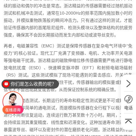
续的振动和偶尔的冲击是常态。浙达精益的传感器需要经过随机振动
测试和机械冲击测试，通常在10-2000Hz的频率范围内施加数小时的
振动，并模拟重物跌落般的瞬间冲击力。只有通过这样的测试，才能
验证传感器内部的首尾阻尼组件、检测头模块以及整体结构的抗疲劳
强度，确保其不会因长期振动而发生内部松动或波导丝变形。
再者，电磁兼容性（EMC）测试是保障传感器在复杂电气环境中“免
疫力”的核心验证。现代工厂充满了变频器、电机、大功率开关电源
等强电磁干扰源。浙达精益的磁致伸缩位移传感器需要严格进行静电
放电抗扰度（ESD）、快速瞬变脉冲群（EFT）和射频电磁场辐射
（RS）测试。这些测试模拟了现场可能遇到的雷击感应、开关设备
的电弧干扰等。只有成功抑制住干扰，传感器输出的模拟量或数字量
你们是怎么收费的呢？
信号才不会出现跳变或丢帧，从而保证控制系统的精确反馈。
除了上述动态测试，长期运行的寿命和稳定性测试更是不可或缺的一
电话
环。这并非简单的通电测试，而是模拟传感器在全行程下以极高频率
进行不间断往复运动，连续运行数万甚至数十万小时。期间，工程师
会持续监测其重复精度、线性度和迟滞变化。这种加速寿命测试旨在
暴露波导丝、磁环以及密封件的潜在磨损老化问题。浙达精益的传感