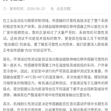
发布时间：2026-05-22
点击次数：
在工业自动化与精密控制领域，传感器的可靠性直接决定了整个系统
的稳定性和生产效率。浙达精益磁致伸缩位移传感器之所以能在众多
厂家中脱颖而出，靠的正是经过了大量严苛的、系统性的可靠性测
试。这些测试不仅是技术指标的数字，更是其在极端工况下依然能
“稳如磐石”的承诺。要了解其可靠性从何而来，我们就要深入那些真
正考验传感器“内功”的验证环节。
首先，环境适应性测试是验证浙达精益磁致伸缩位移传感器可靠性的
第一道关卡。传感器常常需要工作在温度极高或极低的车间、户外甚
至冷库中。因此，实验室中进行的严苛高低温循环测试至关重要。传
感器会被置于-40℃到+85℃的温变箱中，多次快速升降温，模拟热胀
冷缩带来的物理应力。唯有通过这种测试，才能保证电子元器件的焊
接点、密封胶圈以及内部波导丝在不同温度下都不会出现断裂或信号
漂移，确保其在严酷温差环境中依然能精准输出位置信号。
其次，机械耐久性测试是决定传感器能否在恶劣震动环境中长期生存
的关键。在许多应用场景，比如重型机械、轧钢设备或注塑机中，持