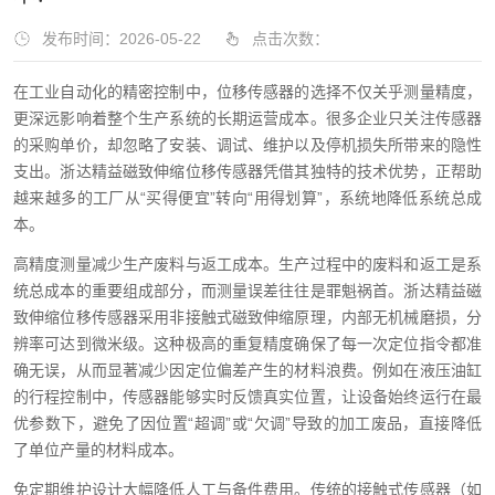
发布时间：2026-05-22
点击次数：
在工业自动化的精密控制中，位移传感器的选择不仅关乎测量精度，
更深远影响着整个生产系统的长期运营成本。很多企业只关注传感器
的采购单价，却忽略了安装、调试、维护以及停机损失所带来的隐性
支出。浙达精益磁致伸缩位移传感器凭借其独特的技术优势，正帮助
越来越多的工厂从“买得便宜”转向“用得划算”，系统地降低系统总成
本。
高精度测量减少生产废料与返工成本。生产过程中的废料和返工是系
统总成本的重要组成部分，而测量误差往往是罪魁祸首。浙达精益磁
致伸缩位移传感器采用非接触式磁致伸缩原理，内部无机械磨损，分
辨率可达到微米级。这种极高的重复精度确保了每一次定位指令都准
确无误，从而显著减少因定位偏差产生的材料浪费。例如在液压油缸
的行程控制中，传感器能够实时反馈真实位置，让设备始终运行在最
优参数下，避免了因位置“超调”或“欠调”导致的加工废品，直接降低
了单位产量的材料成本。
免定期维护设计大幅降低人工与备件费用。传统的接触式传感器（如