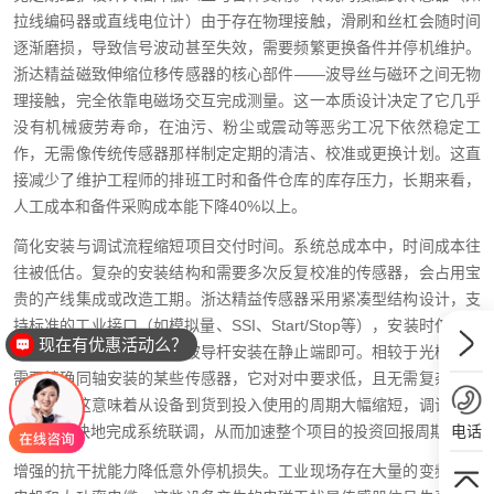
拉线编码器或直线电位计）由于存在物理接触，滑刷和丝杠会随时间
逐渐磨损，导致信号波动甚至失效，需要频繁更换备件并停机维护。
浙达精益磁致伸缩位移传感器的核心部件——波导丝与磁环之间无物
理接触，完全依靠电磁场交互完成测量。这一本质设计决定了它几乎
没有机械疲劳寿命，在油污、粉尘或震动等恶劣工况下依然稳定工
作，无需像传统传感器那样制定定期的清洁、校准或更换计划。这直
接减少了维护工程师的排班工时和备件仓库的库存压力，长期来看，
人工成本和备件采购成本能下降40%以上。
简化安装与调试流程缩短项目交付时间。系统总成本中，时间成本往
往被低估。复杂的安装结构和需要多次反复校准的传感器，会占用宝
贵的产线集成或改造工期。浙达精益传感器采用紧凑型结构设计，支
持标准的工业接口（如模拟量、SSI、Start/Stop等），安装时仅需将
现在有优惠活动么？
磁环固定在移动部件上，波导杆安装在静止端即可。相较于光栅尺或
需要精确同轴安装的某些传感器，它对对中要求低，且无需复杂的软
件标定。这意味着从设备到货到投入使用的周期大幅缩短，调试工程
电话
师可以更快地完成系统联调，从而加速整个项目的投资回报周期。
增强的抗干扰能力降低意外停机损失。工业现场存在大量的变频器、