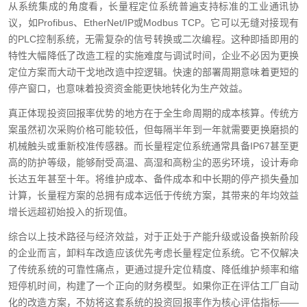
从系统集成的角度看，长量程定位系统普遍支持标准的工业通讯协
议，如Profibus、EtherNet/IP或Modbus TCP。它可以无缝对接现有
的PLC控制系统，无需复杂的信号转换或二次编程。这种即插即用的
特性大幅降低了改造工程的实施难度与调试时间，企业不必因为更换
定位方案而大动干戈地改造中控逻辑。快速的部署周期意味着更短的
停产窗口，也意味着投资资金能更快地转化为生产效益。
真正体现投资回报率优势的地方在于全生命周期的成本核算。传统方
案虽然初次采购价格可能较低，但每隔半年到一年就需要更换磨损的
机械触头或重新校准传感器。而长量程定位系统通常具备IP67甚至更
高的防护等级，能够耐受高温、高湿和高粉尘的恶劣环境，设计寿命
长达五年甚至十年。将维护成本、备件成本和中长期的停产损失叠加
计算，长量程方案的总拥有成本远低于传统方案，其带来的年均效益
增长远超初始投入的折现值。
综合以上技术路径与经济效益，对于正处于产能升级或设备换新阶段
的企业而言，卸料车改造应该优先考虑长量程定位系统。它不仅解决
了传统系统的可靠性痛点，更通过提升定位精度、降低维护频率和缩
短停机时间，构建了一个正向的财务模型。如果你正在评估工厂自动
化的改造方案，不妨将这套系统的投资回报率作为核心评估指标——