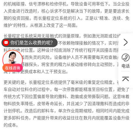
的机械碰撞、信号漂移和检修停机，导致设备可用率低下。当企业投
入资金进行改造时，核心诉求不仅是解决当下的故障，更是要追求长
期的投资回报。而长量程定位系统的引入，正是以“精准、连续、免
维护”的特性，从根源上改变了这一局面。
长量程定位系统采用无接触式的测量原理，例如激光测距或拉线编码
你们是怎么收费的呢？
器配合绝对位置算法，能够在不依赖物理接触的情况下，实时反馈卸
料车的绝对位置。这种设计彻底消除了传统行程开关因撞击而损坏、
因粉尘覆盖而失灵的风险。设备维护人员不再需要每天检查触点磨损
或清理传感器探头，将宝贵的精力从被动维修转向主动预防，直接削
电话
减了备件更换成本和人工干预支出。
更关键的是，长量程定位系统提供了毫米级的重复定位精度。在卸料
车自动对位料仓的过程中，每一次停靠都能精准至目标位置，避免了
传统方式下因位置偏差导致的撒料、跑偏或皮带撕裂问题。这意味着
物料损失率降低，皮带寿命延长，并且减少了因清理撒料而造成的非
计划停机。改造后的卸料车，单次作业周期缩短，相同时间内能完成
更多卸料任务，产能提升带来的收益往往在数月内就能覆盖设备升级
的成本。