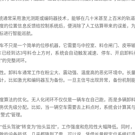
系统通常采用激光测距或编码器技术，能够在几十米甚至上百米的轨
度的位置信息反馈给控制系统后，便消除了人工估算带来的误差，
标进行智能巡航。
车不只是一个简单的位移机器，它需要与中控室、料仓闸门、皮带
车已经到达3号料仓上方时，系统会自动触发减速、停车、开启卸料
馈”的完整闭环。
性。卸料车通常工作在粉尘大、震动强、温度高的恶劣环境中。长
计，比如激光和编码器互为备份。一旦主信号出现异常，备份机制
度算法的优化。无人化闭环不仅仅是一辆车在自己跑，而是多辆卸
务优先级分配。比如，当一辆空车需要去上料点时，系统会计算其
警式”管理。
“低头驾驶”转变为“抬头监控”，工作强度和危险性大幅降低。同时
致的设备损坏，几乎都降到了零。可以说，凭借长量程定位系统打