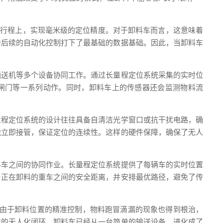
道行程上，实现毫米级的定位精度。对于卸料车而言，这意味着
为后续的自动化控制打下了最基础的数据基础。因此，当卸料车
输送机等多个设备协同工作。通过长量程定位系统采集的实时位
闸门等一系列动作。同时，卸料车上的传感器还会监测物料流
量程定位系统的设计往往具备自清洁光学窗口或抗干扰电路，确
能立即接管，保证定位的连续性。这样的硬件保障，确保了无人
料车之间的协同作业。长量程定位系统提供了每辆车的实时位置
与正在卸料的重车之间的安全距离，并安排最优路径，避免了传
，由于卸料位置的精准控制，物料跑冒滴漏的现象也得到根治，
造的无人化闭环，卸料车已经从一台简单的输送设备，进化成了