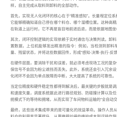
样，自主完成从取料到卸料的全部动作。
首先，实现无人化闭环的核心在于“精准感知”。长量程定位
它能够精确知道自己停在哪个料仓、哪个溜槽位置。这种高精
在轨道上运行时，它不再是盲目地前进后退，而是依据地图坐
其次，闭环控制逻辑的实现依赖于实时通信与决策判读。卸料
置数据，上位机能够发出精准的指令：例如，当检测到卸料
量、残留状态，并将这些数据回传，形成“感知-决策-执行-反
在硬件层面，要消除干扰和误差，就必须考虑现场工况的复杂
保信号不会因为粉尘遮挡而丢失。此外，系统还会引入冗余设
化闭环不会因为单点故障而中断，大大提高了系统的可靠性。
当定位精度和硬件稳定性都得到解决后，最关键的步骰就是调
和速度矢量，调度系统据此进行路径规划、防碰撞计算以及任
统模式下的等待和拥堵，从而实现了车间物料运输的“全自动交
最终，这些技术集成带来的是可量化的效益革命。操作人员从
料仓的利用率显著提升。从更换钢丝绳的维护成本到误操作导