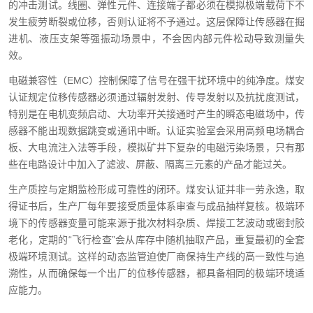
的冲击测试。线圈、弹性元件、连接端子都必须在模拟极端载荷下不
发生疲劳断裂或位移，否则认证将不予通过。这层保障让传感器在掘
进机、液压支架等强振动场景中，不会因内部元件松动导致测量失
效。
电磁兼容性（EMC）控制保障了信号在强干扰环境中的纯净度。煤安
认证规定位移传感器必须通过辐射发射、传导发射以及抗扰度测试，
特别是在电机变频启动、大功率开关接通时产生的瞬态电磁场中，传
感器不能出现数据跳变或通讯中断。认证实验室会采用高频电场耦合
板、大电流注入法等手段，模拟矿井下复杂的电磁污染场景，只有那
些在电路设计中加入了滤波、屏蔽、隔离三元素的产品才能过关。
生产质控与定期监检形成可靠性的闭环。煤安认证并非一劳永逸，取
得证书后，生产厂每年要接受质量体系审查与成品抽样复核。极端环
境下的传感器变量可能来源于批次材料杂质、焊接工艺波动或密封胶
老化，定期的“飞行检查”会从库存中随机抽取产品，重复最初的全套
极端环境测试。这样的动态监管迫使厂商保持生产线的高一致性与追
溯性，从而确保每一个出厂的位移传感器，都具备相同的极端环境适
应能力。