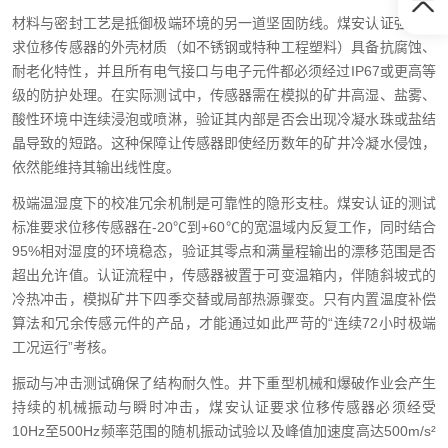
材料与密封工艺是抵御极端环境的另一道坚固防线。煤安认证强制要
求位移传感器的外壳材质（如不锈钢或特种工程塑料）具备抗腐蚀、
耐老化特性，并且所有电气接口与电子元件都必须经过IP67或更高等
级的防护处理。在实际测试中，传感器需在模拟的矿井高湿、盐雾、
酸性环境中连续浸泡或喷淋，验证其内部是否会出现冷凝水珠或盐结
晶导致的短路。这种保障让传感器即使经历数年的矿井冷凝水侵蚀，
依然能维持其输出线性度。
极端温湿度下的校准冗余机制是可靠性的隐形支柱。煤安认证的测试
标准要求位移传感器在-20℃到+60℃的宽温域内反复工作，同时结合
95%相对湿度的环境稳态，验证其零点和满量程输出的漂移范围是否
超出允许值。认证流程中，传感器被置于可变温箱内，伴随斜坡式的
冷热冲击，模拟矿井下四季交替或局部热源骤变。只有内置温度补偿
算法和冗余传感元件的产品，才能通过如此严苛的“连续72小时极端
工况运行”考核。
振动与冲击测试确保了结构耐久性。井下重型机械和爆破作业会产生
持续的机械振动与瞬时冲击，煤安认证要求位移传感器必须经受
10Hz至500Hz频率范围的随机振动试验以及峰值加速度高达500m/s²