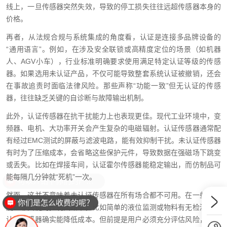
线上，一旦传感器突然失效，导致的停工损失往往远超传感器本身的
价格。
再者，从法规合规与系统集成的角度看，认证是连接多品牌设备的
“通用语言”。例如，在涉及安全联锁或高精度定位的场景（如机器
人、AGV小车），行业标准明确要求使用满足特定认证等级的传感
器。如果选用未认证产品，不仅可能导致整套系统认证被撤销，还会
在事故追责时面临法律风险。那些声称“功能一致”但无认证的传感
器，往往缺乏关键的自诊断与故障输出机制。
此外，认证传感器在抗干扰能力上也表现更佳。现代工业环境中，变
频器、电机、大功率开关会产生复杂的电磁辐射。认证传感器通常配
有经过EMC测试的屏蔽与滤波电路，能有效抑制干扰。未认证传感器
有时为了压缩成本，会省略这些保护元件，导致数据在强磁场下跳变
或丢失。比如在焊接车间，认证霍尔传感器能稳定输出，而仿制品可
能每隔几分钟就“死机”一次。
然而，这并不意味着未认证传感器在所有场合都不可用。在一些低精
你们是怎么收费的呢？
度、非关键的控制回路中，比如简单的液位监测或物料有无检测，未
认证传感器确实能降低成本。但前提是用户必须充分评估风险，并接