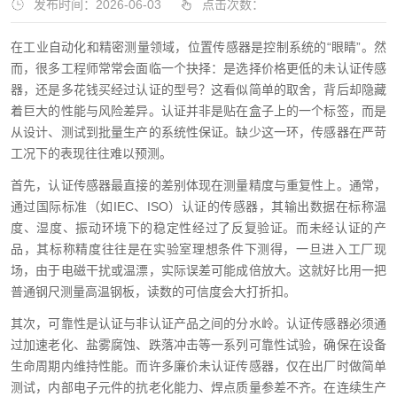
发布时间：2026-06-03
点击次数：
在工业自动化和精密测量领域，位置传感器是控制系统的“眼睛”。然
而，很多工程师常常会面临一个抉择：是选择价格更低的未认证传感
器，还是多花钱买经过认证的型号？这看似简单的取舍，背后却隐藏
着巨大的性能与风险差异。认证并非是贴在盒子上的一个标签，而是
从设计、测试到批量生产的系统性保证。缺少这一环，传感器在严苛
工况下的表现往往难以预测。
首先，认证传感器最直接的差别体现在测量精度与重复性上。通常，
通过国际标准（如IEC、ISO）认证的传感器，其输出数据在标称温
度、湿度、振动环境下的稳定性经过了反复验证。而未经认证的产
品，其标称精度往往是在实验室理想条件下测得，一旦进入工厂现
场，由于电磁干扰或温漂，实际误差可能成倍放大。这就好比用一把
普通钢尺测量高温钢板，读数的可信度会大打折扣。
其次，可靠性是认证与非认证产品之间的分水岭。认证传感器必须通
过加速老化、盐雾腐蚀、跌落冲击等一系列可靠性试验，确保在设备
生命周期内维持性能。而许多廉价未认证传感器，仅在出厂时做简单
测试，内部电子元件的抗老化能力、焊点质量参差不齐。在连续生产