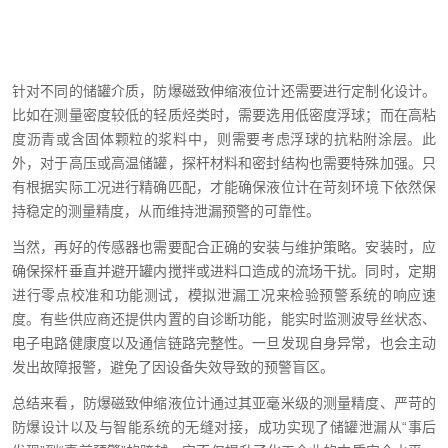
针对不同的储罐介质，防爆磁致伸缩液位计还需要进行定制化设计。
比如在测量密度较低的轻质烃类时，需要选用低密度浮球；而在高粘
度沥青或含固体颗粒的浆料中，则需要考虑浮球的抗粘附涂层。此
外，对于高压或高温储罐，探杆材料和密封结构也需要特殊加强。只
有根据实际工况进行精确匹配，才能确保液位计在苛刻环境下依然保
持稳定的测量精度，从而维持泄漏预警的可靠性。
当然，再好的传感器也需要配合正确的安装与维护策略。安装时，应
确保探杆垂直并避开罐内搅拌或进料口造成的流场干扰。同时，定期
进行零点校准和功能测试，模拟泄漏工况来检验预警系统的响应速
度。有些供应商还提供内置的自诊断功能，能实时监测波导丝状态、
电子电路健康度以及通信链路完整性。一旦发现自身异常，也会主动
发出故障报警，避免了因设备失效导致的预警盲区。
总结来看，防爆磁致伸缩液位计通过其亚毫米级的测量精度、严苛的
防爆设计以及与智能系统的无缝对接，成功实现了储罐泄漏从“事后