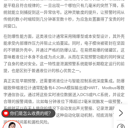
是平稳且符合规律的；一旦出现一个哪怕只有几毫米的突然下降，系
统就能立刻捕捉到这一异常信号。这种灵敏度的提升，让预警时间从
传统的数小时缩短到几分钟甚至数十秒，为应急处置赢得了宝贵的时
间窗口。
在防爆性能方面，这类液位计通常采用隔爆型或本安型设计，其外壳
能承受内部爆炸压力并阻止火焰蔓延。同时，电子模块被密封在坚固
的不锈钢外壳中，并通过严格的防爆认证。在易燃易爆的储罐区，这
意味着液位计本身不会成为点火源，从而在实现预警功能的同时保证
了自身的绝对安全。这一特性是泄漏预警系统能够长期稳定运行的前
提，也是区别于普通液位计的核心优势之一。
真正实现早期预警，还需要将液位计与智能控制系统深度集成。防爆
磁致伸缩液位计通常配备有4-20mA模拟输出或HART、Modbus等数
字通信协议。通过将这些实时液位数据送入DCS或PLC系统，并设定
合理的报警阈值，比如每分钟液位下降超过2毫米就触发一级预警，
系统就可以在无人值守的情况下自动发出声光警报、记录泄漏时间曲
你们是怎么收费的呢？
线，甚至联动关闭进料阀门。这种自动化联动机制，彻底消除了人工
巡检的时间差和漏检风险。