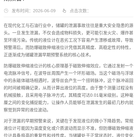
发布时间：2026-06-09
点击次数：
在现代化工与石油行业中，储罐的泄漏事故往往是重大安全隐患的源
头。一旦发生泄漏，不仅会造成物料损失，更可能引发火灾、爆炸甚
至环境污染。传统的液位计在恶劣工况下容易产生漂移或故障，导致
预警滞后。而防爆磁致伸缩液位计凭借其高精度、高稳定性的特性，
正逐渐成为储罐泄漏早期预警系统的核心技术。
防爆磁致伸缩液位计的核心原理基于磁致伸缩效应，它通过发射一个
电流脉冲信号，在波导丝周围产生一个环形磁场。当这个磁场与浮球
中的永磁体磁场相遇时，波导丝会产生一个扭转脉冲，这个脉冲返回
的时间被精确记录，从而计算出液位的高度。由于整个测量过程没有
机械接触，且采用电子脉冲方式，其精度可达0.01毫米级别。这种毫
厘之间的变化捕捉能力，让操作人员能够在泄漏发生的最初几秒内就
察觉到异常的液位波动。
对于泄漏的早期预警来说，关键在于发现液位的微小下降趋势。常规
液位计可能因为温度变化或介质波动而显示不准，但防爆磁致伸缩液
位计具备极高的重复性和线性度。当储罐处于正常状态时，液位变化