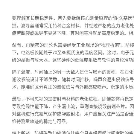
要理解其长期稳定性，首先要拆解核心测量原理的“耐久基因
损。波导丝通常采用特种合金材料，并经过严格的应力老化处
疲劳断裂或磁导率显著下降，其时间基准就是高度稳定的。相
然而，再精密的理论也需要经受工业现场的“物理折磨”。防
下，电路板长期处于70至85摄氏度的温度区间。这时，电
级的晶振与放大器。这些硬件的低温度系数与软件的自校准功
除了温度，时间轴上的另一大敌人是信号噪声的累积。在石化
滤波系统设计不够优秀，随着时间推移，噪声会逐步侵蚀信号
术，能准确区分真正的液位信号与外部感应噪声。稳定的本质
最后，不可忽视的是密封与材料的老化进程。即便芯体再稳定
导致绝缘性能下降，产生漏电流，重则直接烧毁前端芯片。因
对整机进行充氮气保护或凝胶封堵。用户应当关注产品是否通
维持测量轨迹的稳定与可靠。
综上所述，防爆磁致伸缩液位计完全具备经得起时间考验的底