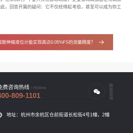
因此，回答开篇的疑问：它不仅经得起考验，甚至可以成为你工
致伸缩液位计能实现高达0.05%FS的测量精度？
微信咨询
免费咨询热线
/ Hotline
400-809-1101
地址：杭州市余杭区仓前街道长松街4号1幢，2幢