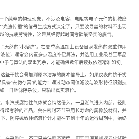
是一个纯粹的物理现象，不涉及电容、电阻等电子元件的机械磨
“光速传播”的信号生成方式决定了，只要波导丝的材料不出现
越的抗疲劳特性，这是其经得起时间考验最坚实的底气。
了天然的“小熔炉”。在夏季高温加上设备自身发热的双重作用
缩液位计通常会内置多点温度补偿算法，并选用工业级甚至军品
电子与算法的双重冗余，才能确保数年后读数依然精准如初。
，这些干扰会叠加到原本洁净的脉冲信号上。如果仪表的抗干扰
具备“去伪存真”的能力：通过动态阈值滤波与波形特征识别技
如一日地滤除杂波，只输出真实液位。
纹，水汽或腐蚀性气体就会悄然侵入。一旦潮气进入内部，轻则
经得起考验的产品，会在密封环节采用长寿命的氟橡胶材料，并
齐下，防爆磁致伸缩液位计才能在五到十年的运行周期中，始终
度。在采购时，不要只关注静态精度，更要查阅其加速老化试验