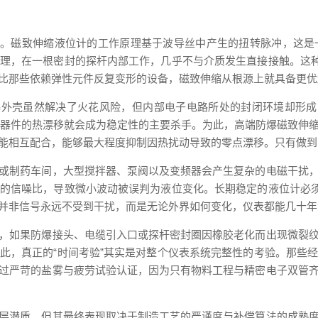
”。磁致伸缩液位计的工作原理基于波导丝中产生的扭转脉冲，这
理，在一根密封的探杆内部工作，几乎不与介质发生直接接触。这种
比那些依赖弹性元件反复变形的设备，磁致伸缩从根源上就具备更优
爆外壳虽然解决了火花风险，但内部电子电路所处的封闭环境却形成
子元器件的热漂移就会成为稳定性的主要杀手。为此，高端防爆磁致伸
能相互配合，能够最大程度抑制因热扰动导致的零点漂移。只有做到
或制药车间，大型搅拌器、泵阀以及变频器会产生复杂的电磁干扰
的信噪比，导致微小波动被误判为液位变化。长期稳定的液位计必须
并非信号永远不受到干扰，而是无论外界如何变化，仪表都能几十年
，如果防爆接头、电缆引入口或探杆密封圈因橡胶老化而出现微裂
此，真正的“时间考验”其实是对整个仪表系统完整性的考验。那些
过严苛的盐雾与疲劳试验认证，因为只有物料工程与精密电子双管
层潜质，但其最终表现取决于制造工艺的严谨度与补偿算法的成熟