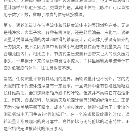
的要求，无需像电磁流量计那样必须保证液体满管，也无需像涡街流
量计那样严格避开振动。更重要的是，其输出信号（脉冲）可以直接
用于数字计数，省却了昂贵的信号转换模块。
第五，涡轮流量计在洁净流体和低粘度流体中的表现堪称完美。无论
是纯净水、去离子水、各种有机溶剂，还是轻质油品、液化气，涡轮
流量计凭借其光滑的内壁和顺滑的轴承设计，对流体几乎没有额外的
压力损失，更不会因流体中含有微小气泡或颗粒而导致测量失真（在
合理范围内）。相比之下，节流式差压流量计会带来巨大的永久压力
损失，一年累计下来的泵送电费成本惊人；而科里奥利质量流量计在
面对低密度气体时，往往灵敏度不足。
当然，任何流量计都有其适用的边界，涡轮流量计也不例外。它的先
天限制在于对流体洁净度有一定要求，一旦流体中含有铁磁性颗粒或
长纤维杂质，会迅速磨损轴承或卡死叶轮。但这并不妨碍它在石油化
工、制药、食品饮料、航空航天及能源计量等领域的统治地位。正是
因为它完美地平衡了精度、成本与响应速度，使得它成为了工业流体
测量领域中无可争议的“性能标杆”。在一个追求极致效率的时代，涡
轮流量计所展现出的高可靠性、高性价比与无与伦比的动态特性，正
是它始终无法被替代的深层原因。