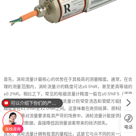
首先，涡轮流量计最核心的优势在于其极高的测量精度。通常，在合
理的测量范围内，涡轮流量计的精度可达±0.5%R，甚至更高等级的
±0.2%R。相比之下，常见的电磁流量计精度一般在±0.5%FS（满量
程精度）或±1.0%R，而超声波流量计则常受流态和管壁污垢影响，
可以介绍下你们的产品么？
精度常在±1.0%R至±2.0%R之间。这意味着在商贸结算、原料配比或
成品灌装等对流量要求极其严苛的场景中，涡轮流量计能提供最接近
真实流量的数据，直接降低因测量误差带来的经济损失。
电话
其次，涡轮流量计拥有极宽的量程比，这是它与众不同的另一大杀手