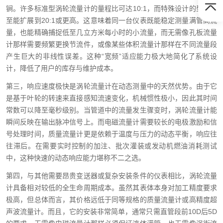
锏。许多标准型涡轮流量计的量程比可达10:1，而特殊设计的型号甚
至能扩展到20:1或更高。这意味着同一台仪表既能稳定测量满管高流
量，也能精确捕捉低至几立方米每小时的小流量，而无需像孔板流量
计那样需要频繁更换节流件，或像某些体积流量计那样在不同流量段
产生巨大的非线性误差。这种“宽频”适应能力极大地简化了系统设
计，降低了用户的库存与维护成本。
第三，响应速度极快是涡轮流量计在动态测量中的天然优势。由于它
是基于叶轮的转速来直接感知流速变化，机械惯性极小，因此其时间
常数可以降至毫秒级别。当管道中的流量发生骤变时，涡轮流量计能
瞬间反映在输出脉冲信号上。而电磁流量计需要较长的电极激励和信
号处理时间，质量流量计更是依赖于温度与压力的动态平衡，响应往
往滞后。在需要实时控制的加注、批次灌装或发动机燃油消耗测试
中，这种快速的动态响应能力堪称不二之选。
第四，与其他需要昂贵变送器或复杂安装条件的仪表相比，涡轮流量
计具备相对较低的全生命周期成本。虽然其表体本身对加工精度要求
极高，但总体而言，其价格远低于同等规格的质量流量计或高精度超
声波流量计。而且，它的安装非常简单，通常只需直管段前10D后5D