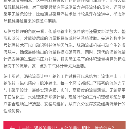
轴承或陶瓷轴承，这些材料具有极佳的耐磨性和自润滑性，能够大幅
降低机械损耗。对于需要频繁启停或测量含杂质流体的场合，还可以
采用无轴承设计，比如通过磁悬浮技术使叶轮悬浮在流道中，彻底消
除机械接触带来的误差与磨损。
从信号处理的角度来看，传感器输出的脉冲信号还需要经过放大、整
形和滤波，才能被后端的流量积算仪或控制系统读取。先进的数字信
号处理技术可以自动识别并消除因气泡、脉动流或机械抖动产生的虚
假脉冲，确保最终输出的流量数据准确可靠。同时，现代的涡轮流量
计还支持通过温度与压力补偿，将实际工况下的体积流量换算为标准
状态下的流量，这一点对于气体计量尤为重要。
综上所述，涡轮流量计中叶轮的工作过程可以总结为：流体冲击→叶
轮旋转→磁电感应→脉冲输出。每一个环节都经过了精密的流体力学
与电磁学设计，最终实现连续、实时、高精度的流量测量。无论是用
于石油化工、水处理还是能源计量，理解叶轮的工作机理都能帮助用
户更合理地进行选型、安装与维护，从而充分发挥这款经典流量计的
性能优势。
涡轮流量计与其他流量计相比，优势何在？
上一篇：