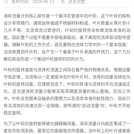
发布时间：2026-06-12
点击次数：
涡轮流量计的核心部件是一个悬浮在管道中的叶轮，这个叶轮的结构
设计非常精巧，通常由导磁或不锈钢材料制成，叶片数量从两片到十
几片不等。当流体流过管道时，叶轮的旋转完全依赖流体本身的动
能，因此整个过程不需要外部电源驱动，属于典型的流体驱动型传感
器。理解叶轮的工作方式，首先要明白流体力学中的一个基本现象：
当流体遇到叶片时，会产生一个垂直于叶片表面的作用力，这个力分
解后就会形成一个推动叶轮旋转的切向分力。
叶轮的旋转速度与流体的流速之间存在着严格的物理关系。根据动量
守恒定律，当流体以一定速度冲击叶轮叶片时，流体的动量会转化为
叶轮的旋转动量。在理想状态下，叶轮的转速与流体的平均流速成正
比，这也是涡轮流量计能够实现高精度测量的核心基础。实际工作
中，叶轮会克服来自轴承的摩擦力以及流体本身的粘性阻力，因此只
有当流体的流速达到一定阈值，即所谓的“启动流量”时，叶轮才开始
稳定旋转。
为了让叶轮的旋转能够被仪器精确测量，涡轮流量计内部还集成了一
套信号检测系统，最常见的是磁电式传感器。当叶轮上的叶片或者嵌