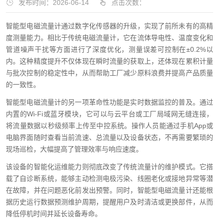
发布时间：2026-06-14
点击次数：
智能型电磁流量计通过数字化传感器的升级，实现了前所未有的高精
度测量能力。相比于传统电磁流量计，它在流体导电性、温度变化和
管道噪声干扰等方面进行了深度优化，测量误差可控制在±0.2%以
内。这种精度提升不仅体现在瞬时流量的获取上，还体现在累积计量
与批次控制的稳定性中，从而帮助工厂减少原料浪费并提高产品质量
的一致性。
智能型电磁流量计的另一项革命性功能是实时数据监控的普及。通过
内置的Wi-Fi或蓝牙模块，它可以与云平台或工厂局域网无缝连接，
将流量数据以秒级频率上传至中控系统。操作人员能通过手机App或
电脑界面随时查看当前流速、总流量以及设备状态，不再需要繁琐的
现场巡检，大幅提高了管理效率与响应速度。
该设备的智能化运维能力则彻底改变了传统流量计的维护模式。它搭
载了自诊断系统，能够主动检测电极污染、线圈老化或接地异常等潜
在故障，并在问题恶化前发出预警。同时，智能型电磁流量计还能根
据历史运行数据预测维护周期，提醒用户及时清洁或更换部件，从而
降低停机时间并延长设备寿命。