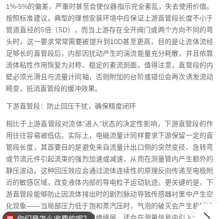
1%-5%的偏差，严重时甚至会使仪器指示完全紊乱，失去使用价值。
按照标准建议，典型的理想安装环境中应保证上游直管段长度不小于
管道直径的5倍（5D），而当上游存在全开阀门或两个方向不同的弯
头时，这一要求常常需要被提升到10D甚至更高，目的是让流体流经
足够长的直管段后，内部因扰动产生的湍流能量充分耗散，并且依靠
流体粘性作用恢复为对称、稳定的紊流剖面。值得注意，直管段的内
壁必须光滑且与流量计同轴，否则附加的台阶或错位会再次诱发流动
畸变，抵消直管段的缓冲效果。
下游直管段：防止回压干扰，确保精度闭环
相比于上游直管段对流体“进入”状态的决定性影响，下游直管段的作
用往往容易被低估。实际上，电磁流量计同样要求下游保留一定的直
管段长度，其首要目的是避免来自流量计出口侧的突然变径、急转弯
或节流元件引起流束的强烈加速或减速，从而在测量管内产生额外的
静压波动。这种回压效应会通过流体连续性的原理反向传递至电极附
近的敏感区域，改变液体内部的导电粒子运动轨迹。更关键的是，下
游直管段能够防止因流体排出时的剧烈脉动导致传感器衬里中产生空
化现象——当局部压力低于饱和蒸汽压时，气泡的破灭会产生机械冲
击，长期如此不仅会损伤衬里绝缘层，还会在测量信号中引入大幅杂
你们是怎么收费的呢？