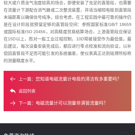
较大或介质含气泡度较高的场合，即便安装了充足的直管段，也需要
在流量计下游配合消气器或二次整流装置，并适当缩短电极到直管段
末端距离以确保信号纯净。综合考虑，在工程实践中最可靠的操作仍
是在设计阶段就预留足够的直管段空间：参照国家标准GB/T 18659
或国际标准ISO 20456，对高精度贸易结算场合，上游直管段应保证
在15D以上，而对一般工业过程控制，10D常被接受作为最低值。最
后建议，每次设备安装完成后，都应进行零点校准和流向验证，以补
偿因直管段不足而可能引发的系统偏差，使仪表真正达到铭牌所标称
的测量精度水平。
您知道电磁流量计电极的清洁有多重要吗？
上一篇：
返回列表
电磁流量计可以测量非满管流量吗？
下一篇：