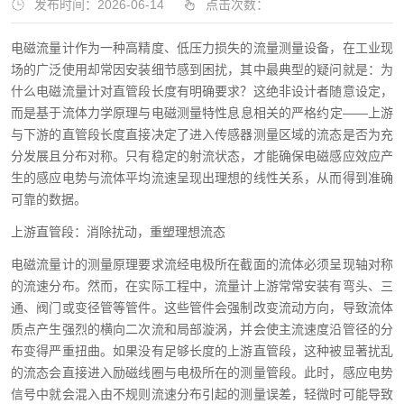
发布时间：2026-06-14
点击次数：
电磁流量计作为一种高精度、低压力损失的流量测量设备，在工业现
场的广泛使用却常因安装细节感到困扰，其中最典型的疑问就是：为
什么电磁流量计对直管段长度有明确要求？这绝非设计者随意设定，
而是基于流体力学原理与电磁测量特性息息相关的严格约定——上游
与下游的直管段长度直接决定了进入传感器测量区域的流态是否为充
分发展且分布对称。只有稳定的射流状态，才能确保电磁感应效应产
生的感应电势与流体平均流速呈现出理想的线性关系，从而得到准确
可靠的数据。
上游直管段：消除扰动，重塑理想流态
电磁流量计的测量原理要求流经电极所在截面的流体必须呈现轴对称
的流速分布。然而，在实际工程中，流量计上游常常安装有弯头、三
通、阀门或变径管等管件。这些管件会强制改变流动方向，导致流体
质点产生强烈的横向二次流和局部漩涡，并会使主流速度沿管径的分
布变得严重扭曲。如果没有足够长度的上游直管段，这种被显著扰乱
的流态会直接进入励磁线圈与电极所在的测量管段。此时，感应电势
信号中就会混入由不规则流速分布引起的测量误差，轻微时可能导致