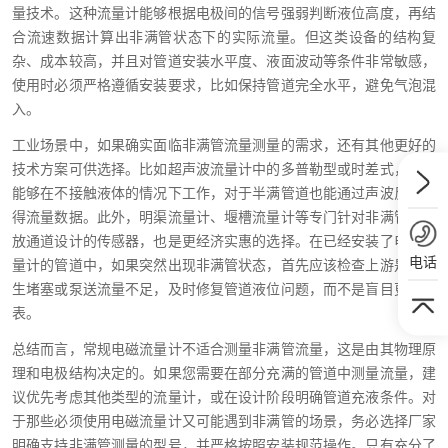
量技术。这种流量计能够根据电极间的信号强弱判断液位高度，再结
合流速数据计算出非满管状态下的实际流量。但这类设备的结构复
杂、成本较高，并且对管道安装水平度、液面波动等条件非常敏感，
使用时必须严格遵循安装要求，比如保持管道完全水平，避免气泡混
入。
工业场景中，如果确实面临非满管流量测量的需求，还有其他更好的
技术方案可供选择。比如超声波流量计中的多普勒型或时差式，它们
能够在不接触液体的情况下工作，对于半满管道也能通过声波反射获
得流量数据。此外，明渠流量计、堰槽流量计等专门针对非满管或开
放通道设计的传感器，也是更经济实惠的选择。在已经安装了电磁流
电话
量计的管道中，如果突然出现非满管状态，首先应该检查上游是否发
生堵塞或泵送流量不足，及时修复管道液位问题，而不是盲目更换仪
表。
总结而言，常规电磁流量计不适合测量非满管流量，这是由其物理原
理和电极结构决定的。如果您需要在部分充满的管道中测量流量，建
议优先考虑其他类型的流量计，或在设计阶段明确管道充液条件。对
于那些必须使用电磁流量计又可能遇到非满管的场景，务必选择厂家
明确支持非满管测量的型号，并严格按照安装规范操作。只有充分了