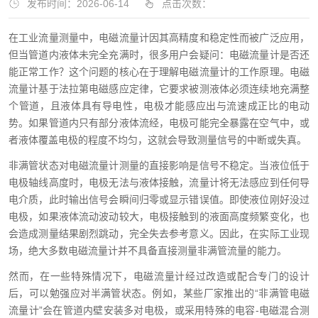
发布时间：2026-06-14
点击次数：
在工业流量测量中，电磁流量计因其高精度和稳定性而被广泛应用，
但当管道内液体未完全充满时，很多用户会疑问：电磁流量计是否还
能正常工作？这个问题的核心在于理解电磁流量计的工作原理。电磁
流量计基于法拉第电磁感应定律，它要求被测液体必须连续地充满整
个管道，且液体具有导电性，电极才能感应出与流速成正比的电动
势。如果管道内只有部分液体流经，电极可能完全暴露在空气中，或
者液体覆盖电极的程度不均匀，这就会导致测量信号的中断或失真。
非满管状态对电磁流量计测量的直接影响是信号不稳定。当液位低于
电极轴线高度时，电极无法与液体接触，流量计将无法感应到任何导
电介质，此时输出信号会瞬间归零或显示错误值。即使液位刚好没过
电极，如果液体流动波动较大，电极接触到的液面高度频繁变化，也
会造成测量结果剧烈跳动，完全失去参考意义。因此，在实际工业现
场，绝大多数电磁流量计并不具备直接测量非满管流量的能力。
然而，在一些特殊情况下，电磁流量计经过改造或配合专门的设计
后，可以勉强应对半满管状态。例如，某些厂家推出的“非满管电磁
流量计”会在管道内壁安装多对电极，或采用特殊的电容-电磁混合测